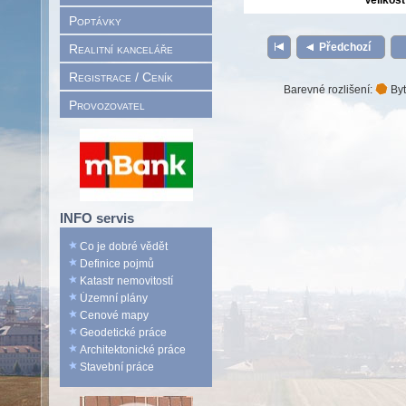
Velikost
Poptávky
Předchozí
Realitní kanceláře
Registrace / Ceník
Barevné rozlišení:
Byt
Provozovatel
INFO servis
Co je dobré vědět
Definice pojmů
Katastr nemovitostí
Územní plány
Cenové mapy
Geodetické práce
Architektonické práce
Stavební práce