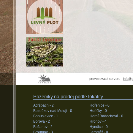
provozovatel serveru -
info@
Pozemky na prodej podle lokality
Adršpach -
2
Hořenice -
0
Bezděkov nad Metují -
0
Hořičky -
0
Bohuslavice -
1
Horní Radechová -
0
Borová -
2
Hronov -
4
Božanov -
2
Hynčice -
0
Broumov -
3
Jaroměř -
0