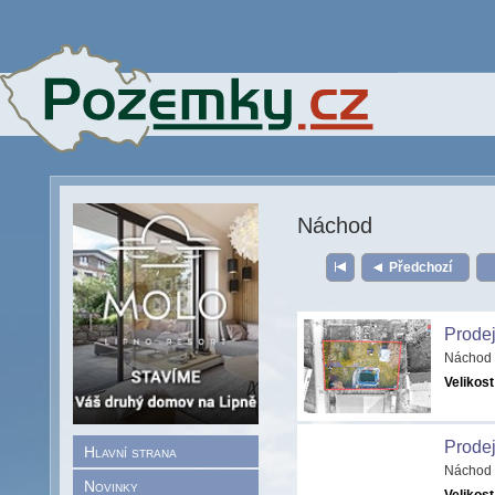
Náchod
Předchozí
Prodej
Náchod 
Velikost
Prode
Hlavní strana
Náchod 
Novinky