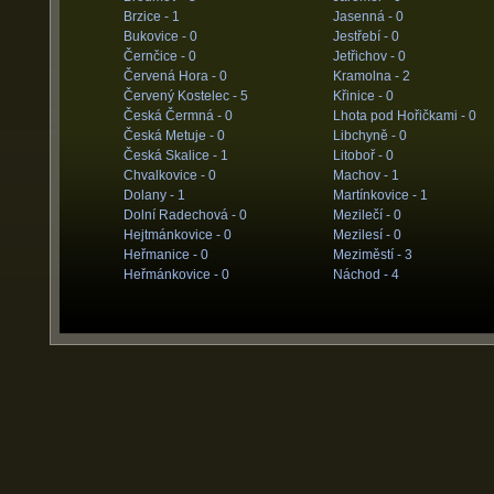
Brzice -
1
Jasenná -
0
Bukovice -
0
Jestřebí -
0
Černčice -
0
Jetřichov -
0
Červená Hora -
0
Kramolna -
2
Červený Kostelec -
5
Křinice -
0
Česká Čermná -
0
Lhota pod Hořičkami -
0
Česká Metuje -
0
Libchyně -
0
Česká Skalice -
1
Litoboř -
0
Chvalkovice -
0
Machov -
1
Dolany -
1
Martínkovice -
1
Dolní Radechová -
0
Mezilečí -
0
Hejtmánkovice -
0
Mezilesí -
0
Heřmanice -
0
Meziměstí -
3
Heřmánkovice -
0
Náchod -
4