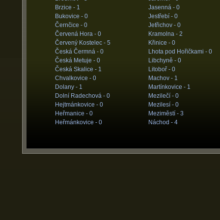
Brzice -
1
Jasenná -
0
Bukovice -
0
Jestřebí -
0
Černčice -
0
Jetřichov -
0
Červená Hora -
0
Kramolna -
2
Červený Kostelec -
5
Křinice -
0
Česká Čermná -
0
Lhota pod Hořičkami -
0
Česká Metuje -
0
Libchyně -
0
Česká Skalice -
1
Litoboř -
0
Chvalkovice -
0
Machov -
1
Dolany -
1
Martínkovice -
1
Dolní Radechová -
0
Mezilečí -
0
Hejtmánkovice -
0
Mezilesí -
0
Heřmanice -
0
Meziměstí -
3
Heřmánkovice -
0
Náchod -
4