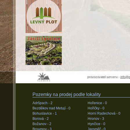
provozovatel serveru -
info@
Pozemky na prodej podle lokality
Adršpach -
2
Hořenice -
0
Bezděkov nad Metují -
0
Hořičky -
0
Bohuslavice -
1
Horní Radechová -
0
Borová -
2
Hronov -
3
Božanov -
2
Hynčice -
0
Broumov -
3
Jaroměř -
0