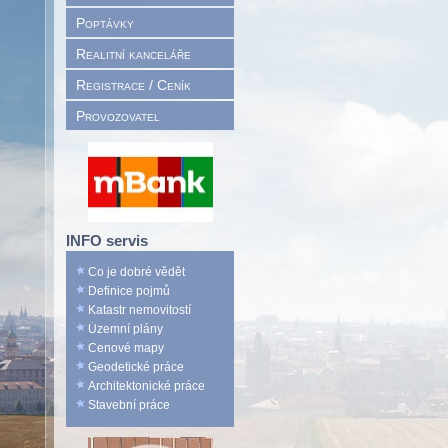
Poptávky
Realitní kanceláře
Registrace / Ceník
Provozovatel
INFO servis
Co je dobré vědět
Definice pojmů
Katastr nemovitostí
Územní plány
Cenové mapy
Geodetické práce
Architektonické práce
Stavební práce