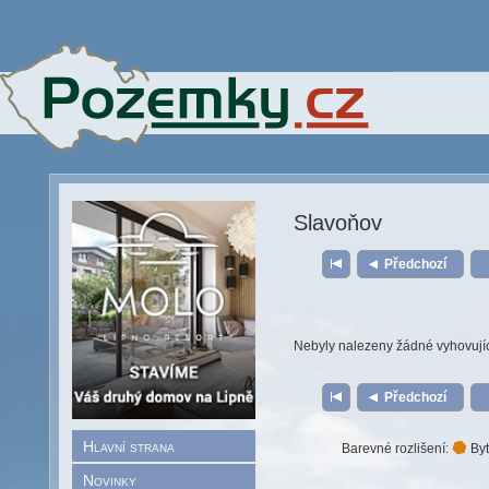
Slavoňov
Předchozí
Nebyly nalezeny žádné vyhovují
Předchozí
Hlavní strana
Barevné rozlišení:
Byt
Novinky