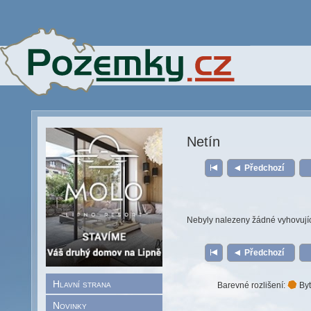
Netín
Předchozí
Nebyly nalezeny žádné vyhovují
Předchozí
Hlavní strana
Barevné rozlišení:
Byt
Novinky