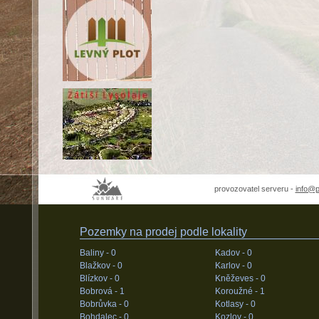
provozovatel serveru -
info@
Pozemky na prodej podle lokality
Baliny -
0
Kadov -
0
Blažkov -
0
Karlov -
0
Blízkov -
0
Kněževes -
0
Bobrová -
1
Koroužné -
1
Bobrůvka -
0
Kotlasy -
0
Bohdalec -
0
Kozlov -
0