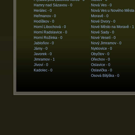
Hamry nad Sázavou -
0
Nová Ves -
0
Herálec -
0
Nová Ves u Nového Města
Heřmanov -
0
Moravě -
0
Hodíškov -
0
Nové Dvory -
0
Horní Libochová -
0
Nové Město na Moravě -
1
Horní Radslavice -
0
Nové Sady -
0
Horní Rožínka -
0
Nové Veselí -
0
Jabloňov -
0
Nový Jimramov -
0
Jámy -
0
Nyklovice -
0
Javorek -
0
Obyčtov -
0
Jimramov -
1
Ořechov -
0
Jívoví -
0
Oslavice -
0
Kadolec -
0
Oslavička -
0
Osová Bítýška -
0