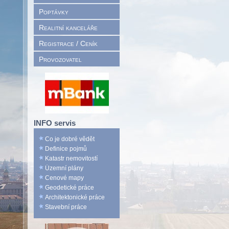
Poptávky
Realitní kanceláře
Registrace / Ceník
Provozovatel
INFO servis
Co je dobré vědět
Definice pojmů
Katastr nemovitostí
Územní plány
Cenové mapy
Geodetické práce
Architektonické práce
Stavební práce