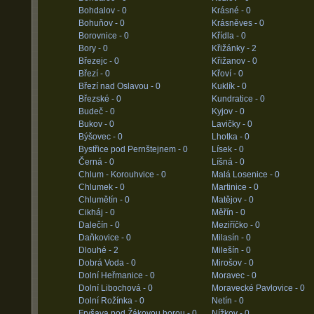
Bohdalov -
0
Krásné -
0
Bohuňov -
0
Krásněves -
0
Borovnice -
0
Křídla -
0
Bory -
0
Křižánky -
2
Březejc -
0
Křižanov -
0
Březí -
0
Křoví -
0
Březí nad Oslavou -
0
Kuklík -
0
Březské -
0
Kundratice -
0
Budeč -
0
Kyjov -
0
Bukov -
0
Lavičky -
0
Býšovec -
0
Lhotka -
0
Bystřice pod Pernštejnem -
0
Lísek -
0
Černá -
0
Líšná -
0
Chlum - Korouhvice -
0
Malá Losenice -
0
Chlumek -
0
Martinice -
0
Chlumětín -
0
Matějov -
0
Cikháj -
0
Měřín -
0
Dalečín -
0
Meziříčko -
0
Daňkovice -
0
Milasín -
0
Dlouhé -
2
Milešín -
0
Dobrá Voda -
0
Mirošov -
0
Dolní Heřmanice -
0
Moravec -
0
Dolní Libochová -
0
Moravecké Pavlovice -
0
Dolní Rožínka -
0
Netín -
0
Fryšava pod Žákovou horou -
0
Nížkov -
0