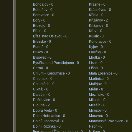
Bohdalov -
0
Krásné -
0
Bohuňov -
0
Krásněves -
0
Borovnice -
0
Křídla -
0
Bory -
0
Křižánky -
2
Březejc -
0
Křižanov -
0
Březí -
0
Křoví -
0
Březí nad Oslavou -
0
Kuklík -
0
Březské -
0
Kundratice -
0
Budeč -
0
Kyjov -
0
Bukov -
0
Lavičky -
0
Býšovec -
0
Lhotka -
0
Bystřice pod Pernštejnem -
0
Lísek -
0
Černá -
0
Líšná -
0
Chlum - Korouhvice -
0
Malá Losenice -
0
Chlumek -
0
Martinice -
0
Chlumětín -
0
Matějov -
0
Cikháj -
0
Měřín -
0
Dalečín -
0
Meziříčko -
0
Daňkovice -
0
Milasín -
0
Dlouhé -
2
Milešín -
0
Dobrá Voda -
0
Mirošov -
0
Dolní Heřmanice -
0
Moravec -
0
Dolní Libochová -
0
Moravecké Pavlovice -
0
Dolní Rožínka -
0
Netín -
0
Fryšava pod Žákovou horou -
0
Nížkov -
0