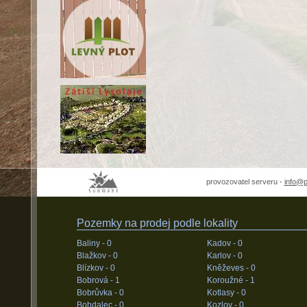
provozovatel serveru -
info@
Pozemky na prodej podle lokality
Baliny -
0
Kadov -
0
Blažkov -
0
Karlov -
0
Blízkov -
0
Kněževes -
0
Bobrová -
1
Koroužné -
1
Bobrůvka -
0
Kotlasy -
0
Bohdalec -
0
Kozlov -
0