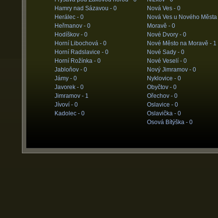
Hamry nad Sázavou -
0
Nová Ves -
0
Herálec -
0
Nová Ves u Nového Města
Heřmanov -
0
Moravě -
0
Hodíškov -
0
Nové Dvory -
0
Horní Libochová -
0
Nové Město na Moravě -
1
Horní Radslavice -
0
Nové Sady -
0
Horní Rožínka -
0
Nové Veselí -
0
Jabloňov -
0
Nový Jimramov -
0
Jámy -
0
Nyklovice -
0
Javorek -
0
Obyčtov -
0
Jimramov -
1
Ořechov -
0
Jívoví -
0
Oslavice -
0
Kadolec -
0
Oslavička -
0
Osová Bítýška -
0