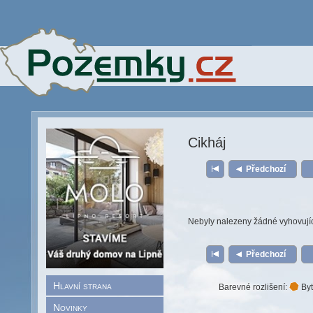
Cikháj
Předchozí
Nebyly nalezeny žádné vyhovují
Předchozí
Hlavní strana
Barevné rozlišení:
Byt
Novinky