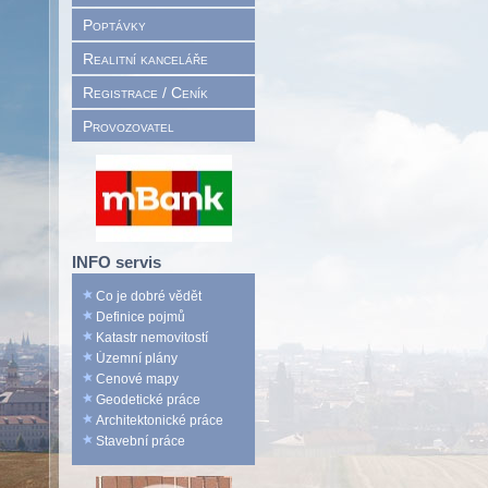
Poptávky
Realitní kanceláře
Registrace / Ceník
Provozovatel
INFO servis
Co je dobré vědět
Definice pojmů
Katastr nemovitostí
Územní plány
Cenové mapy
Geodetické práce
Architektonické práce
Stavební práce