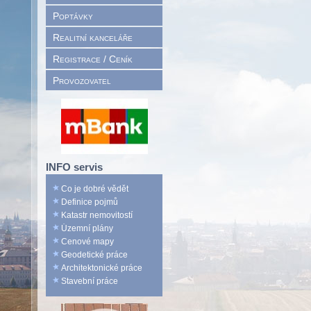
Poptávky
Realitní kanceláře
Registrace / Ceník
Provozovatel
INFO servis
Co je dobré vědět
Definice pojmů
Katastr nemovitostí
Územní plány
Cenové mapy
Geodetické práce
Architektonické práce
Stavební práce