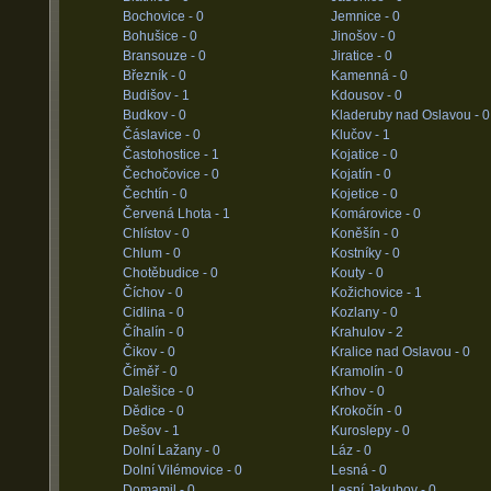
Bochovice -
0
Jemnice -
0
Bohušice -
0
Jinošov -
0
Bransouze -
0
Jiratice -
0
Březník -
0
Kamenná -
0
Budišov -
1
Kdousov -
0
Budkov -
0
Kladeruby nad Oslavou -
0
Čáslavice -
0
Klučov -
1
Častohostice -
1
Kojatice -
0
Čechočovice -
0
Kojatín -
0
Čechtín -
0
Kojetice -
0
Červená Lhota -
1
Komárovice -
0
Chlístov -
0
Koněšín -
0
Chlum -
0
Kostníky -
0
Chotěbudice -
0
Kouty -
0
Číchov -
0
Kožichovice -
1
Cidlina -
0
Kozlany -
0
Číhalín -
0
Krahulov -
2
Čikov -
0
Kralice nad Oslavou -
0
Číměř -
0
Kramolín -
0
Dalešice -
0
Krhov -
0
Dědice -
0
Krokočín -
0
Dešov -
1
Kuroslepy -
0
Dolní Lažany -
0
Láz -
0
Dolní Vilémovice -
0
Lesná -
0
Domamil -
0
Lesní Jakubov -
0