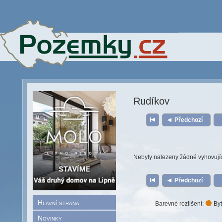
Rudíkov
Předchozí
Nebyly nalezeny žádné vyhovují
Předchozí
Hlavní strana
Barevné rozlišení:
Byt
Novinky