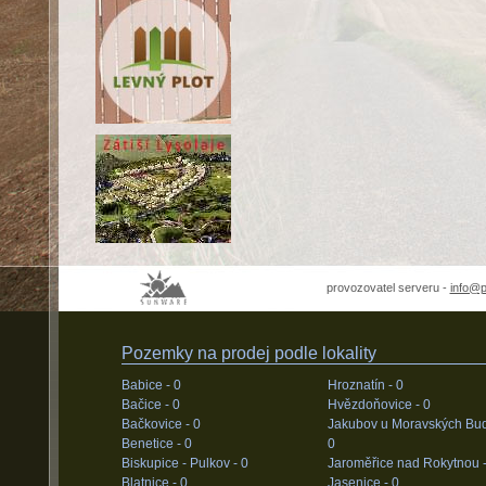
provozovatel serveru -
info@
Pozemky na prodej podle lokality
Babice -
0
Hroznatín -
0
Bačice -
0
Hvězdoňovice -
0
Bačkovice -
0
Jakubov u Moravských Bud
Benetice -
0
0
Biskupice - Pulkov -
0
Jaroměřice nad Rokytnou 
Blatnice -
0
Jasenice -
0