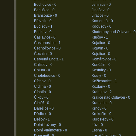
Bochovice -
0
Jemnice -
0
Bohušice -
0
Jinošov -
0
Bransouze -
0
Jiratice -
0
Březník -
0
Kamenná -
0
Budišov -
1
Kdousov -
0
Budkov -
0
Kladeruby nad Oslavou -
0
Čáslavice -
0
Klučov -
1
Častohostice -
1
Kojatice -
0
Čechočovice -
0
Kojatín -
0
Čechtín -
0
Kojetice -
0
Červená Lhota -
1
Komárovice -
0
Chlístov -
0
Koněšín -
0
Chlum -
0
Kostníky -
0
Chotěbudice -
0
Kouty -
0
Číchov -
0
Kožichovice -
1
Cidlina -
0
Kozlany -
0
Číhalín -
0
Krahulov -
2
Čikov -
0
Kralice nad Oslavou -
0
Číměř -
0
Kramolín -
0
Dalešice -
0
Krhov -
0
Dědice -
0
Krokočín -
0
Dešov -
1
Kuroslepy -
0
Dolní Lažany -
0
Láz -
0
Dolní Vilémovice -
0
Lesná -
0
Domamil -
0
Lesní Jakubov -
0