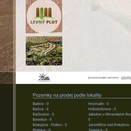
provozovatel serveru -
info@
Pozemky na prodej podle lokality
Babice -
0
Hroznatín -
0
Bačice -
0
Hvězdoňovice -
0
Bačkovice -
0
Jakubov u Moravských Bud
Benetice -
0
0
Biskupice - Pulkov -
0
Jaroměřice nad Rokytnou 
Blatnice -
0
Jasenice -
0