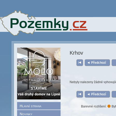
Krhov
Předchozí
Nebyly nalezeny žádné vyhovují
Předchozí
Hlavní strana
Barevné rozlišení:
Byt
Novinky