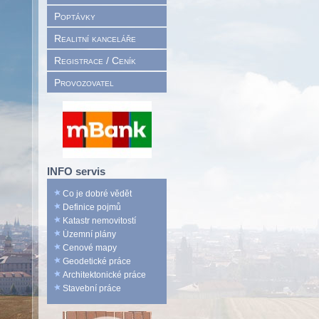
Poptávky
Realitní kanceláře
Registrace / Ceník
Provozovatel
INFO servis
Co je dobré vědět
Definice pojmů
Katastr nemovitostí
Územní plány
Cenové mapy
Geodetické práce
Architektonické práce
Stavební práce