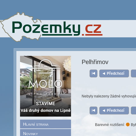
Pelhřimov
Předchozí
Nebyly nalezeny žádné vyhovují
Předchozí
Hlavní strana
Barevné rozlišení:
Byt
Novinky