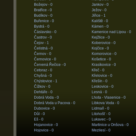
Božejov -
0
Jankov -
0
Bratřice -
0
Ježov -
0
Budíkov -
0
Jiřice -
1
Buřenice -
0
Kaliště -
0
Bystrá -
0
Kámen -
0
Čáslavsko -
0
Kamenice nad Lipou -
0
Častrov -
0
Kejžlice -
0
Čejov -
1
Koberovice -
0
Čelistná -
0
Kojčice -
0
Černov -
0
Komorovice -
0
Černovice -
0
Košetice -
0
Červená Řečice -
0
Krasíkovice -
0
Cetoraz -
0
Křeč -
0
Chyšná -
0
Křelovice -
0
Chýstovice -
1
Křešín -
0
Čížkov -
0
Leskovice -
0
Dehtáře -
0
Lesná -
0
Dobrá Voda -
0
Lhota - Vlasenice -
0
Dobrá Voda u Pacova -
0
Libkova Voda -
0
Dubovice -
0
Lidmaň -
0
Důl -
0
Litohošť -
0
Eš -
0
Lukavec -
0
Hojanovice -
0
Martinice u Onšova -
0
Hojovice -
0
Mezilesí -
0