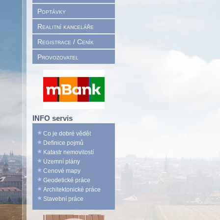
Poptávky
Realitní kanceláře
Registrace / Ceník
Provozovatel
INFO servis
Co je dobré vědět
Definice pojmů
Katastr nemovitostí
Územní plány
Cenové mapy
Geodetické práce
Architektonické práce
Stavební práce