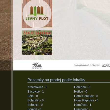
provozovatel serveru -
info@
Pozemky na prodej podle lokality
Arneštovice -
0
Hořepník -
0
Bácovice -
1
Hořice -
0
Bělá -
0
Horní Cerekev -
0
Bohdalín -
0
Horní Rápotice -
0
Bořetice -
0
Horní Ves -
1
Bořetín -
0
Humpolec -
1