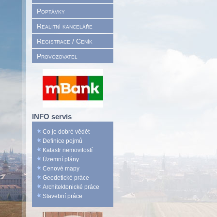
Poptávky
Realitní kanceláře
Registrace / Ceník
Provozovatel
INFO servis
Co je dobré vědět
Definice pojmů
Katastr nemovitostí
Územní plány
Cenové mapy
Geodetické práce
Architektonické práce
Stavební práce