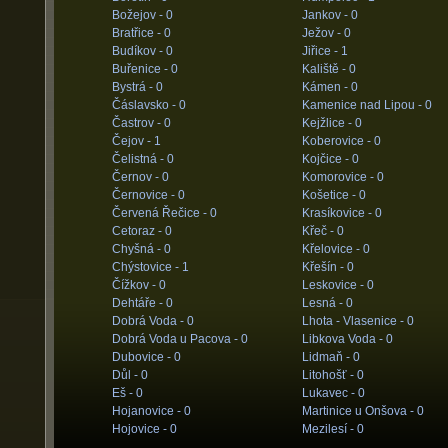
Božejov -
0
Jankov -
0
Bratřice -
0
Ježov -
0
Budíkov -
0
Jiřice -
1
Buřenice -
0
Kaliště -
0
Bystrá -
0
Kámen -
0
Čáslavsko -
0
Kamenice nad Lipou -
0
Častrov -
0
Kejžlice -
0
Čejov -
1
Koberovice -
0
Čelistná -
0
Kojčice -
0
Černov -
0
Komorovice -
0
Černovice -
0
Košetice -
0
Červená Řečice -
0
Krasíkovice -
0
Cetoraz -
0
Křeč -
0
Chyšná -
0
Křelovice -
0
Chýstovice -
1
Křešín -
0
Čížkov -
0
Leskovice -
0
Dehtáře -
0
Lesná -
0
Dobrá Voda -
0
Lhota - Vlasenice -
0
Dobrá Voda u Pacova -
0
Libkova Voda -
0
Dubovice -
0
Lidmaň -
0
Důl -
0
Litohošť -
0
Eš -
0
Lukavec -
0
Hojanovice -
0
Martinice u Onšova -
0
Hojovice -
0
Mezilesí -
0