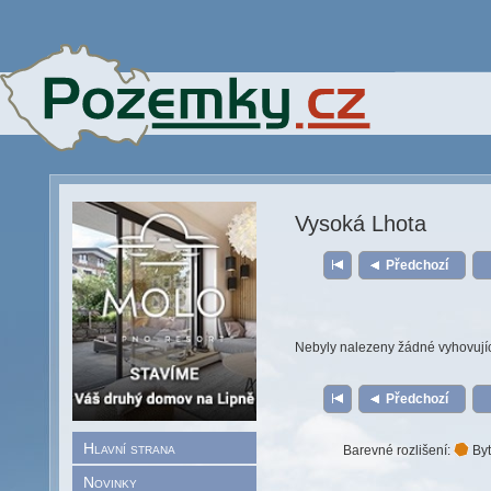
Vysoká Lhota
Předchozí
Nebyly nalezeny žádné vyhovují
Předchozí
Hlavní strana
Barevné rozlišení:
Byt
Novinky