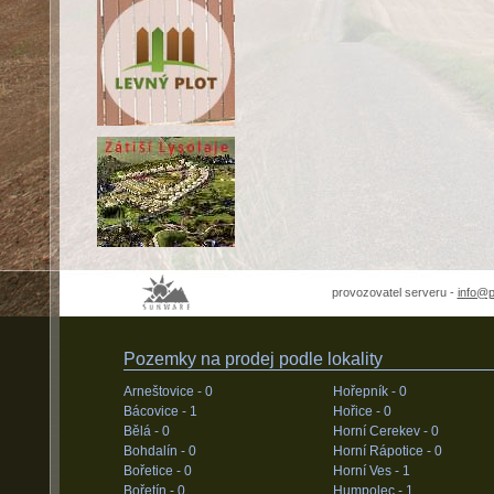
provozovatel serveru -
info@
Pozemky na prodej podle lokality
Arneštovice -
0
Hořepník -
0
Bácovice -
1
Hořice -
0
Bělá -
0
Horní Cerekev -
0
Bohdalín -
0
Horní Rápotice -
0
Bořetice -
0
Horní Ves -
1
Bořetín -
0
Humpolec -
1