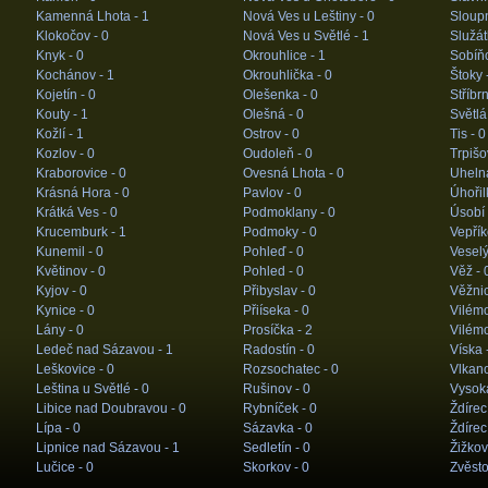
Kamenná Lhota -
1
Nová Ves u Leštiny -
0
Sloup
Klokočov -
0
Nová Ves u Světlé -
1
Služát
Knyk -
0
Okrouhlice -
1
Sobíň
Kochánov -
1
Okrouhlička -
0
Štoky 
Kojetín -
0
Olešenka -
0
Stříbr
Kouty -
1
Olešná -
0
Světl
Kožlí -
1
Ostrov -
0
Tis -
0
Kozlov -
0
Oudoleň -
0
Trpišo
Kraborovice -
0
Ovesná Lhota -
0
Uheln
Krásná Hora -
0
Pavlov -
0
Úhořil
Krátká Ves -
0
Podmoklany -
0
Úsobí
Krucemburk -
1
Podmoky -
0
Vepřík
Kunemil -
0
Pohleď -
0
Veselý
Květinov -
0
Pohled -
0
Věž -
Kyjov -
0
Přibyslav -
0
Věžni
Kynice -
0
Přiíseka -
0
Vilém
Lány -
0
Prosíčka -
2
Vilémo
Ledeč nad Sázavou -
1
Radostín -
0
Víska 
Leškovice -
0
Rozsochatec -
0
Vlkan
Leština u Světlé -
0
Rušinov -
0
Vysok
Libice nad Doubravou -
0
Rybníček -
0
Ždírec
Lípa -
0
Sázavka -
0
Ždíre
Lipnice nad Sázavou -
1
Sedletín -
0
Žižkov
Lučice -
0
Skorkov -
0
Zvěsto