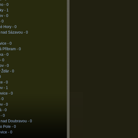
no -
0
ky -
1
ov -
0
-
0
né Hory -
0
á nad Sázavou -
0
vice -
0
á Příbram -
0
ka -
0
 -
0
ov -
0
 Žďár -
0
0
ce -
0
ov -
1
vice -
0
-
0
ov -
0
á -
0
 -
0
c nad Doubravou -
0
o Pole -
0
vice -
0