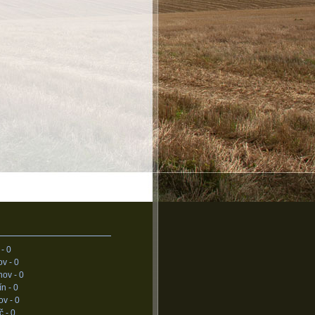
 -
0
ov -
0
nov -
0
ín -
0
ov -
0
č -
0