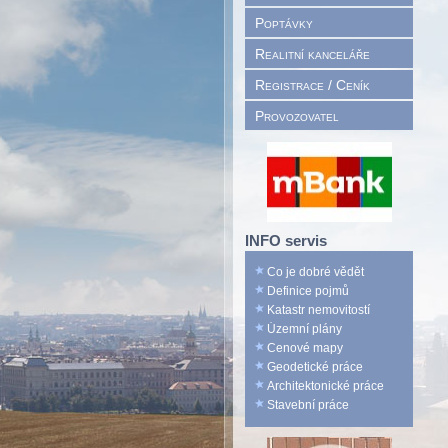
Poptávky
Realitní kanceláře
Registrace / Ceník
Provozovatel
INFO servis
Co je dobré vědět
Definice pojmů
Katastr nemovitostí
Územní plány
Cenové mapy
Geodetické práce
Architektonické práce
Stavební práce