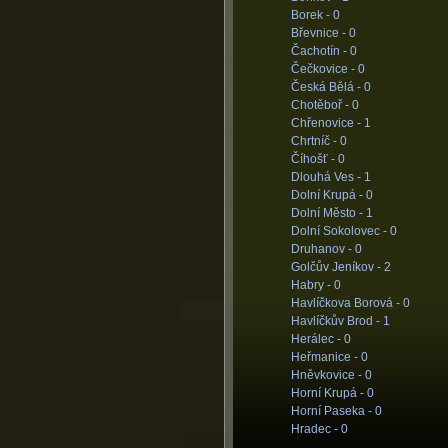
Borek -
0
Břevnice -
0
Čachotín -
0
Čečkovice -
0
Česká Bělá -
0
Chotěboř -
0
Chřenovice -
1
Chrtníč -
0
Číhošť -
0
Dlouhá Ves -
1
Dolní Krupá -
0
Dolní Město -
1
Dolní Sokolovec -
0
Druhanov -
0
Golčův Jeníkov -
2
Habry -
0
Havlíčkova Borová -
0
Havlíčkův Brod -
1
Herálec -
0
Heřmanice -
0
Hněvkovice -
0
Horní Krupá -
0
Horní Paseka -
0
Hradec -
0