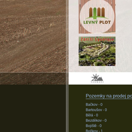
Pozemky na prodej pod
Bačkov -
0
Bartoušov -
0
Bělá -
0
Bezděkov -
0
Bojiště -
0
Boňkov -
1