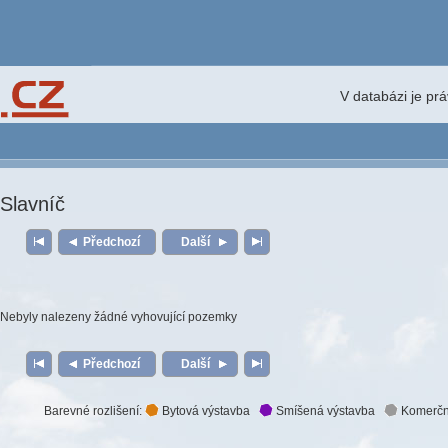
V databázi je pr
Slavníč
Předchozí
Další
Nebyly nalezeny žádné vyhovující pozemky
Předchozí
Další
Barevné rozlišení:
Bytová výstavba
Smíšená výstavba
Komerčn