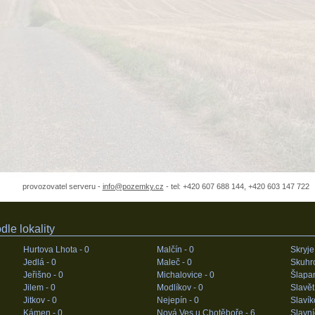
provozovatel serveru -
info@pozemky.cz
- tel: +420 607 688 144, +420 603 147 722
le lokality
Hurtova Lhota -
0
Malčín -
0
Skryje
Jedlá -
0
Maleč -
0
Skuhr
Jeřišno -
0
Michalovice -
0
Šlapa
Jilem -
0
Modlíkov -
0
Slavět
Jitkov -
0
Nejepín -
0
Slavík
Kámen -
0
Nová Ves u Chotěboře -
6
Slavní