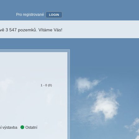
Pro registrované
LOGIN
ávě 3 547 pozemků. Vítáme Vás!
1 - 0 (0)
í výstavba
Ostatní