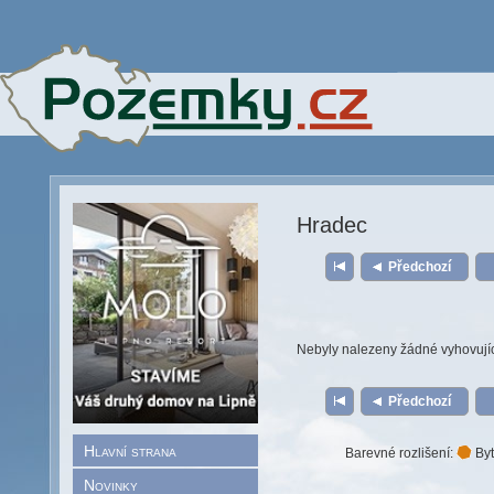
Hradec
Předchozí
Nebyly nalezeny žádné vyhovují
Předchozí
Hlavní strana
Barevné rozlišení:
Byt
Novinky