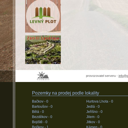
provozovatel serveru -
info@
Pozemky na prodej podle lokality
Bačkov -
0
Hurtova Lhota -
0
Bartoušov -
0
Jedlá -
0
Bělá -
0
Jeřišno -
0
Bezděkov -
0
Jilem -
0
Bojiště -
0
Jitkov -
0
Boňkov -
1
Kámen -
0