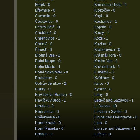
Borek -
0
Kamenná Lhota -
1
Břevnice -
0
Klokočov -
0
Čachotín -
0
Knyk -
0
Čečkovice -
0
Kochánov -
1
Česká Bělá -
0
Kojetín -
0
Chotěboř -
0
Kouty -
1
Chřenovice -
1
Kožlí -
1
Chrtníč -
0
Kozlov -
0
Číhošť -
0
Kraborovice -
0
Dlouhá Ves -
1
Krásná Hora -
0
Dolní Krupá -
0
Krátká Ves -
0
Dolní Město -
1
Krucemburk -
1
Dolní Sokolovec -
0
Kunemil -
0
Druhanov -
0
Květinov -
0
Golčův Jeníkov -
2
Kyjov -
0
Habry -
0
Kynice -
0
Havlíčkova Borová -
0
Lány -
0
Havlíčkův Brod -
1
Ledeč nad Sázavou -
1
Herálec -
0
Leškovice -
0
Heřmanice -
0
Leština u Světlé -
0
Hněvkovice -
0
Libice nad Doubravou -
0
Horní Krupá -
0
Lípa -
0
Horní Paseka -
0
Lipnice nad Sázavou -
1
Hradec -
0
Lučice -
0