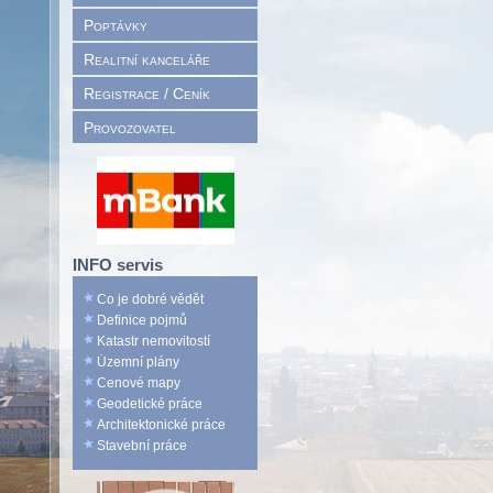
Poptávky
Realitní kanceláře
Registrace / Ceník
Provozovatel
INFO servis
Co je dobré vědět
Definice pojmů
Katastr nemovitostí
Územní plány
Cenové mapy
Geodetické práce
Architektonické práce
Stavební práce