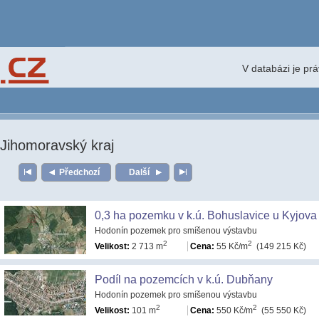
V databázi je pr
Jihomoravský kraj
Předchozí
Další
0,3 ha pozemku v k.ú. Bohuslavice u Kyjova
Hodonín pozemek pro smíšenou výstavbu
2
2
Velikost:
2 713 m
Cena:
55 Kč/m
(149 215 Kč)
Podíl na pozemcích v k.ú. Dubňany
Hodonín pozemek pro smíšenou výstavbu
2
2
Velikost:
101 m
Cena:
550 Kč/m
(55 550 Kč)