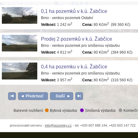
0,1 ha pozemků v k.ú. Žabčice
Brno - venkov pozemek Ostatní
2
2
Velikost:
1 242 m
Cena:
80 Kč/m
(99 360 Kč)
Prodej 2 pozemků v k.ú. Žabčice
Brno - venkov pozemek pro smíšenou výstavbu
2
2
Velikost:
4 812 m
Cena:
80 Kč/m
(384 960 Kč)
0,4 ha pozemku v k.ú. Žabčice
Brno - venkov pozemek pro smíšenou výstavbu
2
2
Velikost:
3 957 m
Cena:
80 Kč/m
(316 560 Kč)
Předchozí
Další
Barevné rozlišení:
Bytová výstavba
Smíšená výstavba
Komerčn
provozovatel serveru -
info@pozemky.cz
- tel: +420 607 688 144, +420 603 147 722