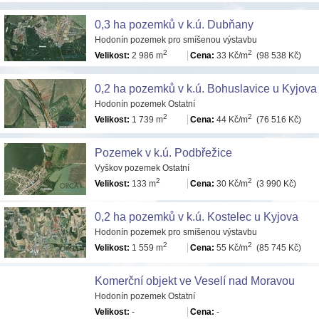
0,3 ha pozemků v k.ú. Dubňany
Hodonín pozemek pro smíšenou výstavbu
2
2
Velikost:
2 986 m
Cena:
33 Kč/m
(98 538 Kč)
0,2 ha pozemků v k.ú. Bohuslavice u Kyjova
Hodonín pozemek Ostatní
2
2
Velikost:
1 739 m
Cena:
44 Kč/m
(76 516 Kč)
Pozemek v k.ú. Podbřežice
Vyškov pozemek Ostatní
2
2
Velikost:
133 m
Cena:
30 Kč/m
(3 990 Kč)
0,2 ha pozemků v k.ú. Kostelec u Kyjova
Hodonín pozemek pro smíšenou výstavbu
2
2
Velikost:
1 559 m
Cena:
55 Kč/m
(85 745 Kč)
Komerční objekt ve Veselí nad Moravou
Hodonín pozemek Ostatní
Velikost:
-
Cena:
-