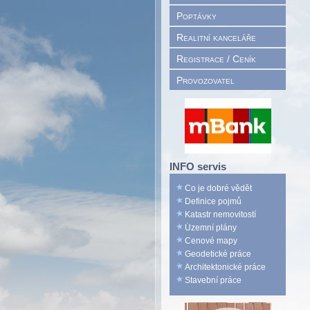
Poptávky
Realitní kanceláře
Registrace / Ceník
Provozovatel
INFO servis
Co je dobré vědět
Definice pojmů
Katastr nemovitostí
Územní plány
Cenové mapy
Geodetické práce
Architektonické práce
Stavební práce