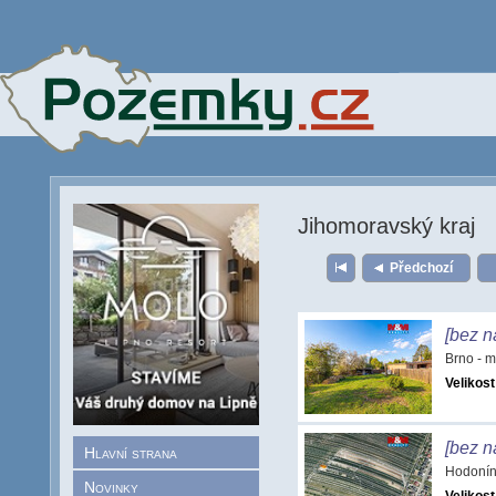
Jihomoravský kraj
Předchozí
[bez n
Brno - 
Velikost
[bez n
Hlavní strana
Hodonín
Novinky