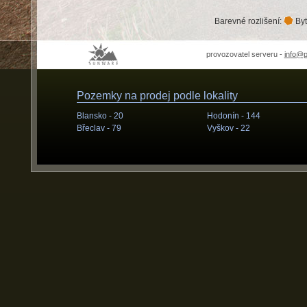
Barevné rozlišení:
Byt
provozovatel serveru -
info@
Pozemky na prodej podle lokality
Blansko -
20
Hodonín -
144
Břeclav -
79
Vyškov -
22