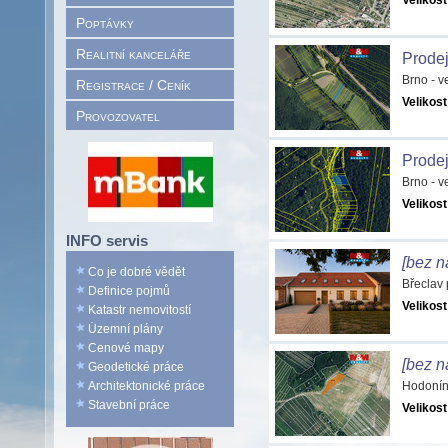
Velikost
Poptávky
Realitní kanceláře
Prodej
Brno - 
Registrace / Ceník
Velikost
Provozovatel
Prodej
Brno - 
Velikost
INFO servis
[bez n
Co je dobré vědět
Břeclav
Definice pojmů
Velikost
Katastr nemovitostí
Územní plány
Cenové mapy
[bez n
Geodetické práce
Architektonické práce
Hodonín
Stavební práce
Velikost