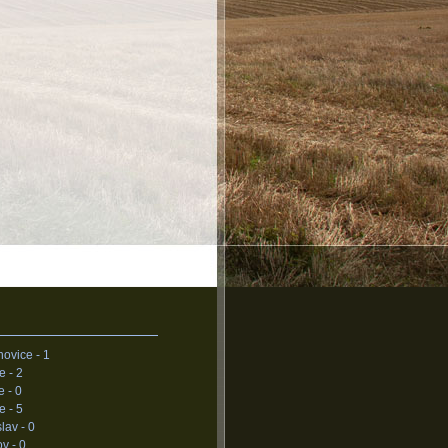
novice -
1
ce -
2
e -
0
e -
5
lav -
0
ov -
0