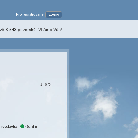
Pro registrované
LOGIN
ávě 3 543 pozemků. Vítáme Vás!
1 - 0 (0)
í výstavba
Ostatní