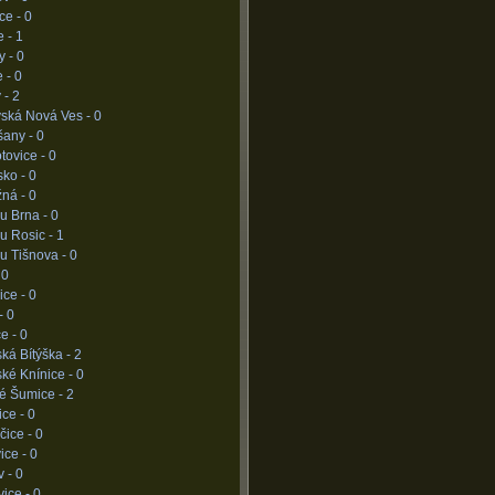
ce -
0
e -
1
y -
0
e -
0
 -
2
vská Nová Ves -
0
šany -
0
tovice -
0
sko -
0
žná -
0
u Brna -
0
u Rosic -
1
u Tišnova -
0
-
0
ice -
0
-
0
ce -
0
ká Bítýška -
2
ké Knínice -
0
né Šumice -
2
ice -
0
čice -
0
ice -
0
v -
0
ice -
0