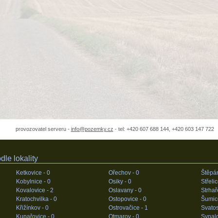
provozovatel serveru -
info@pozemky.cz
- tel: +420 607 688 144, +420 603 147 722
le lokality
Ketkovice -
0
Ořechov -
0
Štěpá
Kobylnice -
0
Osiky -
0
Střeli
Kovalovice -
2
Oslavany -
0
Strhař
Kratochvilka -
0
Ostopovice -
0
Šumic
Křižínkov -
0
Ostrovačice -
1
Svatos
Kupařovice -
0
Otmarov -
0
Synal