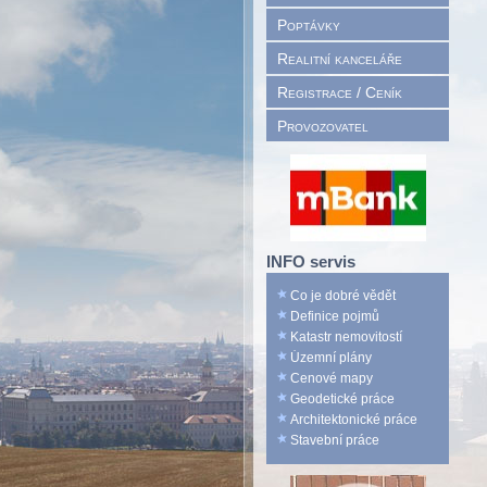
Poptávky
Realitní kanceláře
Registrace / Ceník
Provozovatel
INFO servis
Co je dobré vědět
Definice pojmů
Katastr nemovitostí
Územní plány
Cenové mapy
Geodetické práce
Architektonické práce
Stavební práce