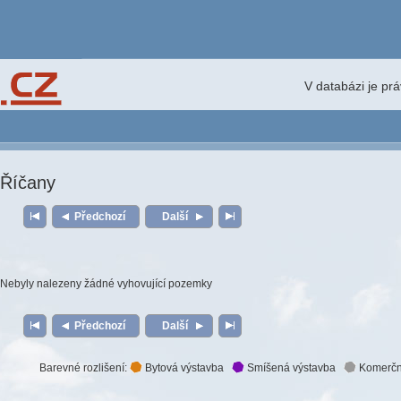
V databázi je pr
Říčany
Předchozí
Další
Nebyly nalezeny žádné vyhovující pozemky
Předchozí
Další
Barevné rozlišení:
Bytová výstavba
Smíšená výstavba
Komerčn