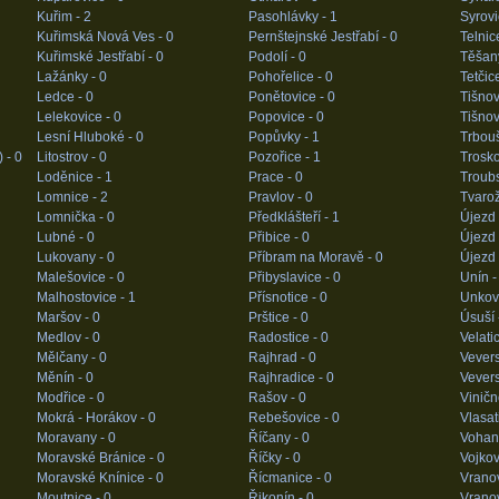
Kuřim -
2
Pasohlávky -
1
Syrovi
Kuřimská Nová Ves -
0
Pernštejnské Jestřabí -
0
Telnic
Kuřimské Jestřabí -
0
Podolí -
0
Těšan
Lažánky -
0
Pohořelice -
0
Tetčic
Ledce -
0
Ponětovice -
0
Tišnov
Lelekovice -
0
Popovice -
0
Tišno
Lesní Hluboké -
0
Popůvky -
1
Trbou
) -
0
Litostrov -
0
Pozořice -
1
Trosko
Loděnice -
1
Prace -
0
Troub
Lomnice -
2
Pravlov -
0
Tvaro
Lomnička -
0
Předklášteří -
1
Újezd 
Lubné -
0
Přibice -
0
Újezd 
Lukovany -
0
Příbram na Moravě -
0
Újezd 
Malešovice -
0
Přibyslavice -
0
Unín 
Malhostovice -
1
Přísnotice -
0
Unkov
Maršov -
0
Prštice -
0
Úsuší 
Medlov -
0
Radostice -
0
Velati
Mělčany -
0
Rajhrad -
0
Vevers
Měnín -
0
Rajhradice -
0
Vevers
Modřice -
0
Rašov -
0
Vinič
Mokrá - Horákov -
0
Rebešovice -
0
Vlasat
Moravany -
0
Říčany -
0
Vohan
Moravské Bránice -
0
Říčky -
0
Vojkov
Moravské Knínice -
0
Řícmanice -
0
Vrano
Moutnice -
0
Řikonín -
0
Vranov