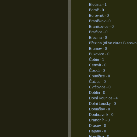
Blučina -
1
Borač -
0
Borovník -
0
Braníškov -
0
Branišovice -
0
Bratčice -
0
Březina -
0
Březina (dříve okres Blansko
Brumov -
0
Bukovice -
0
Čebín -
1
Černvír -
0
Česká -
0
Chudčice -
0
Čučice -
0
Cvrčovice -
0
Deblín -
0
Dolní Kounice -
4
Dolní Loučky -
0
Domašov -
0
Doubravník -
0
Drahonín -
0
Drásov -
0
Hajany -
0
Heroltice -
0