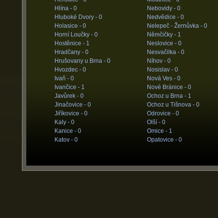
Hlína -
0
Nebovidy -
0
Hluboké Dvory -
0
Nedvědice -
0
Holasice -
0
Nelepeč - Žernůvka -
0
Horní Loučky -
0
Němčičky -
1
Hostěnice -
1
Neslovice -
0
Hradčany -
0
Nesvačilka -
0
Hrušovany u Brna -
0
Níhov -
0
Hvozdec -
0
Nosislav -
0
Ivaň -
0
Nová Ves -
0
Ivančice -
1
Nové Bránice -
0
Javůrek -
0
Ochoz u Brna -
1
Jinačovice -
0
Ochoz u Tišnova -
0
Jiříkovice -
0
Odrovice -
0
Kaly -
0
Olší -
0
Kanice -
0
Omice -
1
Katov -
0
Opatovice -
0