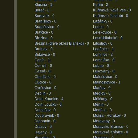
Blučina -
1
Kuřim -
2
Borač -
0
Kuřimská Nová Ves -
0
Borovník -
0
Kuřimské Jestřabí -
0
Braníškov -
0
Lažánky -
0
Branišovice -
0
Ledce -
0
Bratčice -
0
Lelekovice -
0
Březina -
0
Lesní Hluboké -
0
Březina (dříve okres Blansko) -
0
Litostrov -
0
Brumov -
0
Loděnice -
1
Bukovice -
0
Lomnice -
2
Čebín -
1
Lomnička -
0
Černvír -
0
Lubné -
0
Česká -
0
Lukovany -
0
Chudčice -
0
Malešovice -
0
Čučice -
0
Malhostovice -
1
Cvrčovice -
0
Maršov -
0
Deblín -
0
Medlov -
0
Dolní Kounice -
4
Mělčany -
0
Dolní Loučky -
0
Měnín -
0
Domašov -
0
Modřice -
0
Doubravník -
0
Mokrá - Horákov -
0
Drahonín -
0
Moravany -
0
Drásov -
0
Moravské Bránice -
0
Hajany -
0
Moravské Knínice -
0
Heroltice -
0
Moutnice -
0