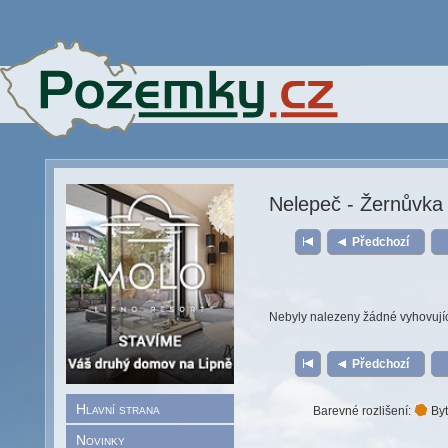
Nelepeč - Žernůvka
Předchozí
Nebyly nalezeny žádné vyhovují
Předchozí
Hlavní strana
Barevné rozlišení:
Byt
Novinky