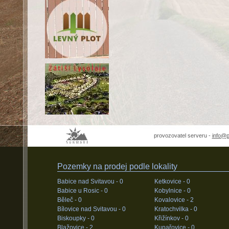
provozovatel serveru -
info@
Pozemky na prodej podle lokality
Babice nad Svitavou -
0
Ketkovice -
0
Babice u Rosic -
0
Kobylnice -
0
Běleč -
0
Kovalovice -
2
Bílovice nad Svitavou -
0
Kratochvilka -
0
Biskoupky -
0
Křižínkov -
0
Blažovice -
2
Kupařovice -
0