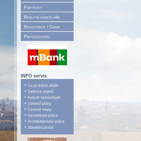
Poptávky
Realitní kanceláře
Registrace / Ceník
Provozovatel
INFO servis
Co je dobré vědět
Definice pojmů
Katastr nemovitostí
Územní plány
Cenové mapy
Geodetické práce
Architektonické práce
Stavební práce