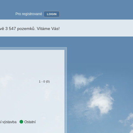
Pro registrované
LOGIN
ávě 3 547 pozemků. Vítáme Vás!
1 - 0 (0)
í výstavba
Ostatní