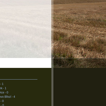
 -
1
rk -
1
vice -
0
vo Březí -
4
 -
0
 -
0