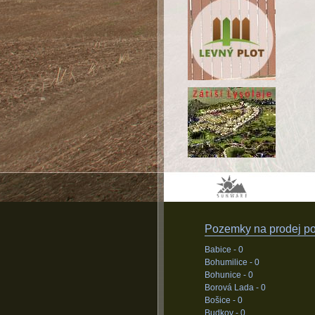
Pozemky na prodej pod
Babice -
0
Bohumilice -
0
Bohunice -
0
Borová Lada -
0
Bošice -
0
Budkov -
0