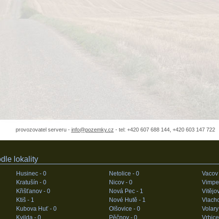
provozovatel serveru -
info@pozemky.cz
- tel: +420 607 688 144, +420 603 147 722
le lokality
Husinec -
0
Netolice -
0
Vacov
Kratušín -
0
Nicov -
0
Vimpe
Křišťanov -
0
Nová Pec -
1
Vitějo
Ktiš -
1
Nové Hutě -
1
Vlacho
Kubova Huť -
0
Olšovice -
0
Volary
Kvilda -
0
Pěčnov -
0
Vrbice