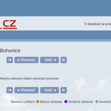
V databázi je pr
Bohunice
Předchozí
Další
Nebyly nalezeny žádné vyhovující pozemky
Předchozí
Další
Barevné rozlišení:
Bytová výstavba
Smíšená výstavba
Komerčn