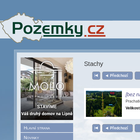
Stachy
Předchozí
[bez n
Prachat
Velikost
Hlavní strana
Předchozí
Novinky