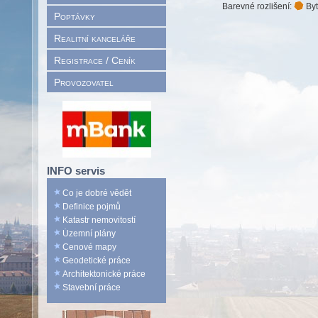
Barevné rozlišení:
Byt
Poptávky
Realitní kanceláře
Registrace / Ceník
Provozovatel
INFO servis
Co je dobré vědět
Definice pojmů
Katastr nemovitostí
Územní plány
Cenové mapy
Geodetické práce
Architektonické práce
Stavební práce