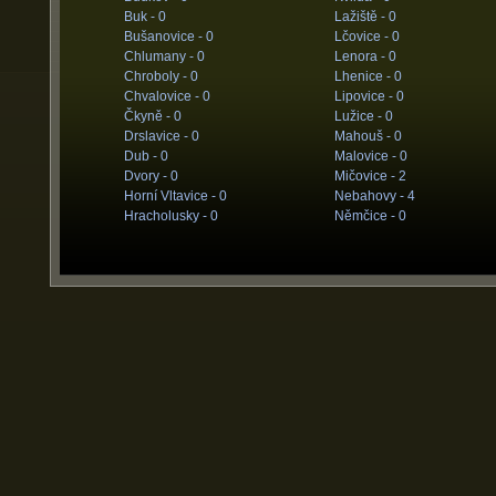
Buk -
0
Lažiště -
0
Bušanovice -
0
Lčovice -
0
Chlumany -
0
Lenora -
0
Chroboly -
0
Lhenice -
0
Chvalovice -
0
Lipovice -
0
Čkyně -
0
Lužice -
0
Drslavice -
0
Mahouš -
0
Dub -
0
Malovice -
0
Dvory -
0
Mičovice -
2
Horní Vltavice -
0
Nebahovy -
4
Hracholusky -
0
Němčice -
0