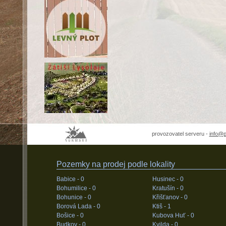
provozovatel serveru -
info@
Pozemky na prodej podle lokality
Babice -
0
Husinec -
0
Bohumilice -
0
Kratušín -
0
Bohunice -
0
Křišťanov -
0
Borová Lada -
0
Ktiš -
1
Bošice -
0
Kubova Huť -
0
Budkov -
0
Kvilda -
0