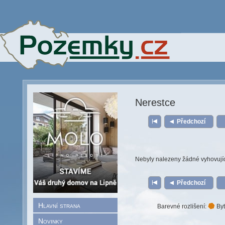
Nerestce
Předchozí
Nebyly nalezeny žádné vyhovují
Předchozí
Hlavní strana
Barevné rozlišení:
Byt
Novinky