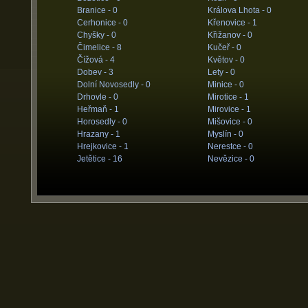
Branice -
0
Králova Lhota -
0
Cerhonice -
0
Křenovice -
1
Chyšky -
0
Křižanov -
0
Čimelice -
8
Kučeř -
0
Čížová -
4
Květov -
0
Dobev -
3
Lety -
0
Dolní Novosedly -
0
Minice -
0
Drhovle -
0
Mirotice -
1
Heřmaň -
1
Mirovice -
1
Horosedly -
0
Mišovice -
0
Hrazany -
1
Myslín -
0
Hrejkovice -
1
Nerestce -
0
Jetětice -
16
Nevězice -
0