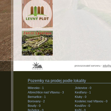
provozovatel serveru -
info@
Pozemky na prodej podle lokality
Milevsko -
1
Jickovice -
0
Albrechtice nad Vltavou -
3
Kestřany -
1
Bernartice -
1
Kluky -
0
Borovany -
2
Kostelec nad Vltavou -
0
Boudy -
0
Kovářov -
0
Božetice -
0
Kožlí -
0