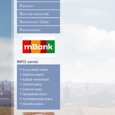
Poptávky
Realitní kanceláře
Registrace / Ceník
Provozovatel
INFO servis
Co je dobré vědět
Definice pojmů
Katastr nemovitostí
Územní plány
Cenové mapy
Geodetické práce
Architektonické práce
Stavební práce