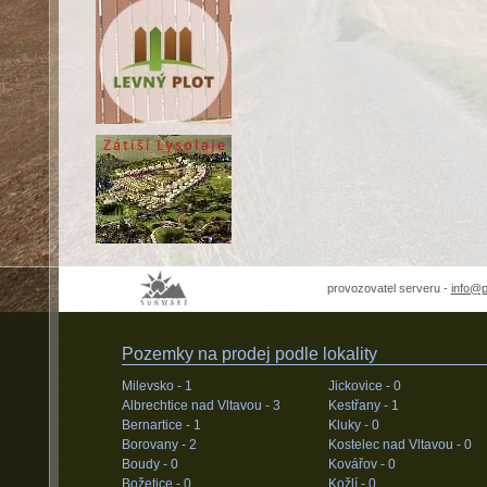
provozovatel serveru -
info@
Pozemky na prodej podle lokality
Milevsko -
1
Jickovice -
0
Albrechtice nad Vltavou -
3
Kestřany -
1
Bernartice -
1
Kluky -
0
Borovany -
2
Kostelec nad Vltavou -
0
Boudy -
0
Kovářov -
0
Božetice -
0
Kožlí -
0