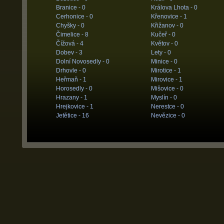
Branice -
0
Králova Lhota -
0
Cerhonice -
0
Křenovice -
1
Chyšky -
0
Křižanov -
0
Čimelice -
8
Kučeř -
0
Čížová -
4
Květov -
0
Dobev -
3
Lety -
0
Dolní Novosedly -
0
Minice -
0
Drhovle -
0
Mirotice -
1
Heřmaň -
1
Mirovice -
1
Horosedly -
0
Mišovice -
0
Hrazany -
1
Myslín -
0
Hrejkovice -
1
Nerestce -
0
Jetětice -
16
Nevězice -
0