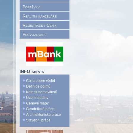
Poptávky
Realitní kanceláře
Registrace / Ceník
Provozovatel
INFO servis
Co je dobré vědět
Definice pojmů
Katastr nemovitostí
Územní plány
Cenové mapy
Geodetické práce
Architektonické práce
Stavební práce