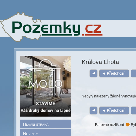
Králova Lhota
Předchozí
Nebyly nalezeny žádné vyhovují
Předchozí
Hlavní strana
Barevné rozlišení:
Byt
Novinky