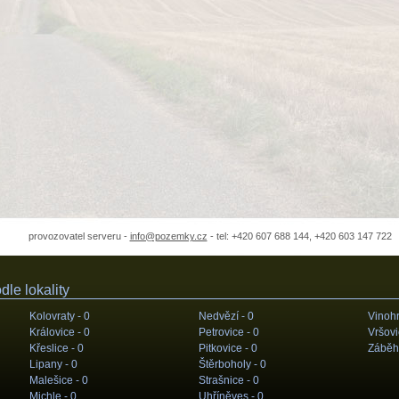
provozovatel serveru -
info@pozemky.cz
- tel: +420 607 688 144, +420 603 147 722
le lokality
Kolovraty -
0
Nedvězí -
0
Vinoh
Královice -
0
Petrovice -
0
Vršovi
Křeslice -
0
Pitkovice -
0
Záběhl
Lipany -
0
Štěrboholy -
0
Malešice -
0
Strašnice -
0
Michle -
0
Uhříněves -
0