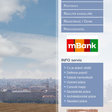
Poptávky
Realitní kanceláře
Registrace / Ceník
Provozovatel
INFO servis
Co je dobré vědět
Definice pojmů
Katastr nemovitostí
Územní plány
Cenové mapy
Geodetické práce
Architektonické práce
Stavební práce