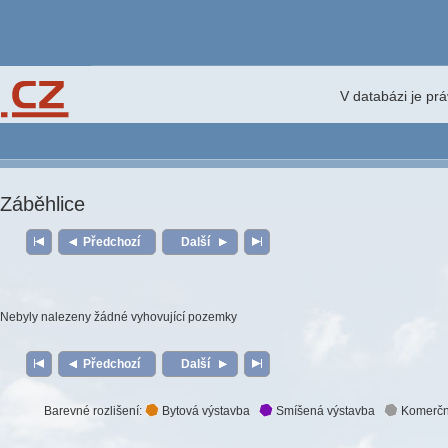
V databázi je pr
Záběhlice
Předchozí
Další
Nebyly nalezeny žádné vyhovující pozemky
Předchozí
Další
Barevné rozlišení:
Bytová výstavba
Smíšená výstavba
Komerčn