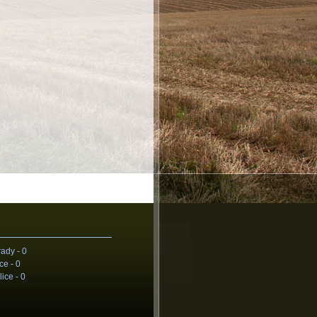
rady -
0
ce -
0
ice -
0