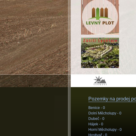
Pozemky na prodej pod
Benice -
0
Dolní Měcholupy -
0
Dubeč -
0
Hájek -
0
Horní Měcholupy -
0
Hostivař -
0