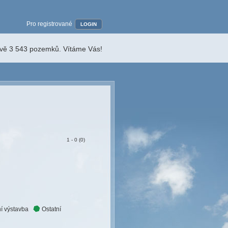
Pro registrované
LOGIN
ávě 3 543 pozemků. Vítáme Vás!
1 - 0 (0)
í výstavba
Ostatní