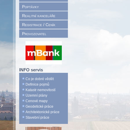
Poptávky
Realitní kanceláře
Registrace / Ceník
Provozovatel
INFO servis
Co je dobré vědět
Definice pojmů
Katastr nemovitostí
Územní plány
Cenové mapy
Geodetické práce
Architektonické práce
Stavební práce