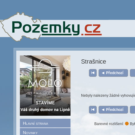
Strašnice
Předchozí
Nebyly nalezeny žádné vyhovují
Předchozí
Hlavní strana
Barevné rozlišení:
Byt
Novinky