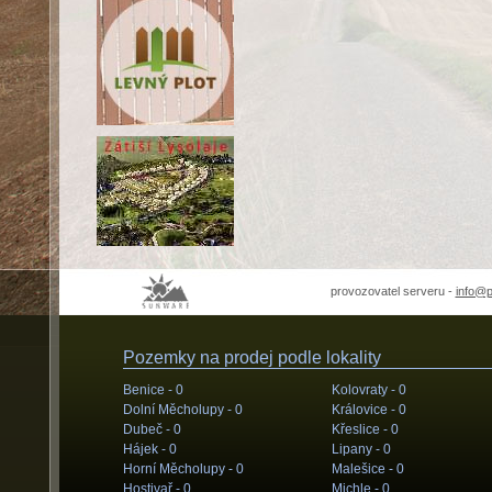
provozovatel serveru -
info@
Pozemky na prodej podle lokality
Benice -
0
Kolovraty -
0
Dolní Měcholupy -
0
Královice -
0
Dubeč -
0
Křeslice -
0
Hájek -
0
Lipany -
0
Horní Měcholupy -
0
Malešice -
0
Hostivař -
0
Michle -
0