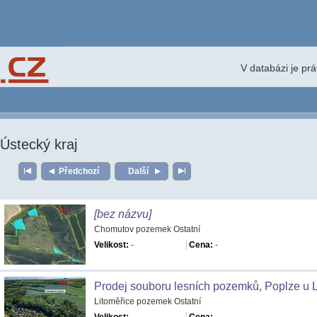
V databázi je pr
Ústecký kraj
Předchozí
Další
[bez názvu]
Chomutov pozemek Ostatní
Velikost:
-
Cena:
-
Prodej souboru lesních pozemků, Poplze u 
Litoměřice pozemek Ostatní