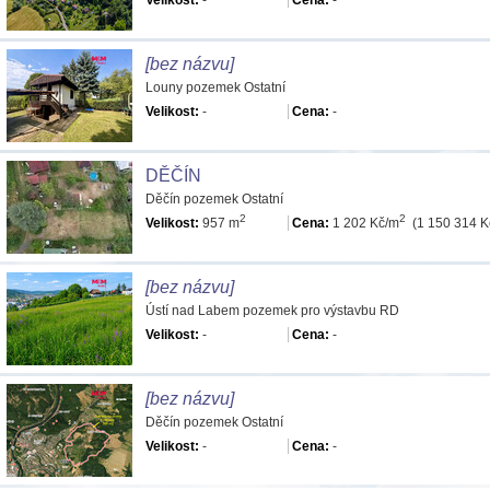
Velikost:
-
Cena:
-
[bez názvu]
Louny pozemek Ostatní
Velikost:
-
Cena:
-
DĚČÍN
Děčín pozemek Ostatní
2
2
Velikost:
957 m
Cena:
1 202 Kč/m
(1 150 314 K
[bez názvu]
Ústí nad Labem pozemek pro výstavbu RD
Velikost:
-
Cena:
-
[bez názvu]
Děčín pozemek Ostatní
Velikost:
-
Cena:
-