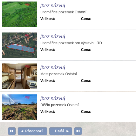
[bez názvu]
Litoměřice pozemek Ostatní
Velikost:
-
Cena:
-
[bez názvu]
Litoměřice pozemek pro výstavbu RD
Velikost:
-
Cena:
-
[bez názvu]
Most pozemek Ostatní
Velikost:
-
Cena:
-
[bez názvu]
Děčín pozemek Ostatní
Velikost:
-
Cena:
-
Předchozí
Další