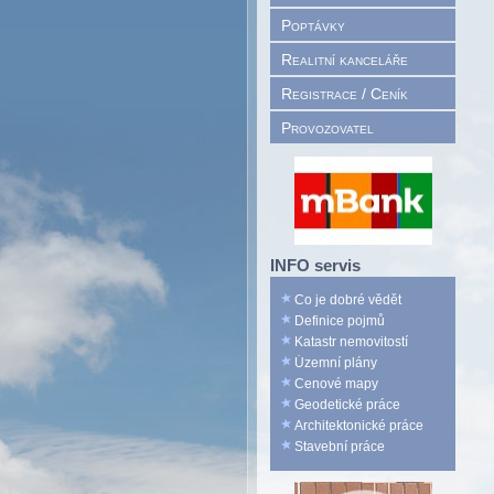
Poptávky
Realitní kanceláře
Registrace / Ceník
Provozovatel
INFO servis
Co je dobré vědět
Definice pojmů
Katastr nemovitostí
Územní plány
Cenové mapy
Geodetické práce
Architektonické práce
Stavební práce