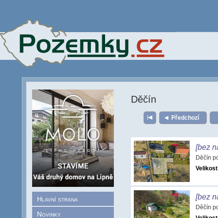
Děčín
Předchozí
[bez n
Děčín p
Velikost
[bez n
Hlavní strana
Děčín p
Novinky