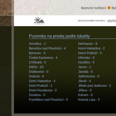
Barevné rozlišení:
Byt
provozovatel serveru -
info@
Pozemky na prodej podle lokality
Arnoltice -
2
Heřmanov -
8
Benešov nad Ploučnicí -
4
Horní Habartice -
2
Bynovec -
0
Horní Podluží -
3
Česká Kamenice -
4
Hřensko -
0
Chřibská -
5
Huntířov -
5
Děčín -
20
Janov -
1
Dobkovice -
0
Janská -
0
Dobrná -
0
Jetřichovice -
0
Dolní Habartice -
3
Jílové -
4
Dolní Podluží -
1
Jiřetín pod Jedlovou -
2
Dolní Poustevna -
0
Jiříkov -
5
Doubice -
0
Kámen -
0
Františkov nad Ploučnicí -
0
Krásná Lípa -
5