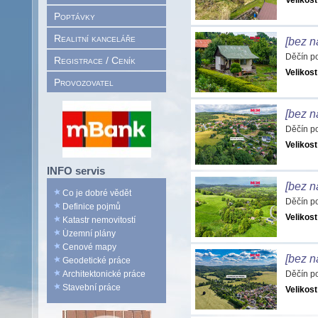
Velikost
Poptávky
Realitní kanceláře
[bez n
Děčín p
Registrace / Ceník
Velikost
Provozovatel
[bez n
Děčín p
Velikost
INFO servis
[bez n
Co je dobré vědět
Děčín p
Definice pojmů
Velikost
Katastr nemovitostí
Územní plány
Cenové mapy
[bez n
Geodetické práce
Architektonické práce
Děčín p
Stavební práce
Velikost