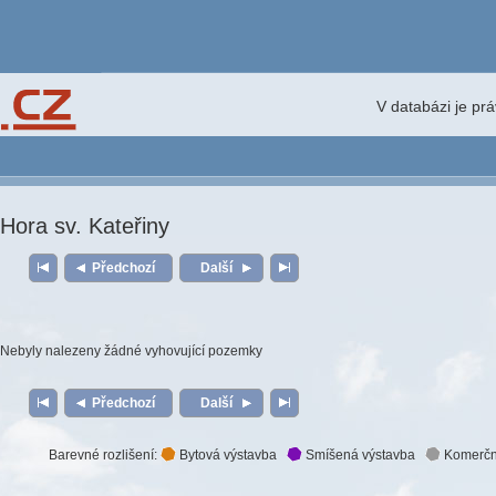
V databázi je pr
Hora sv. Kateřiny
Předchozí
Další
Nebyly nalezeny žádné vyhovující pozemky
Předchozí
Další
Barevné rozlišení:
Bytová výstavba
Smíšená výstavba
Komerčn