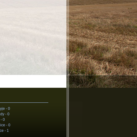
yje -
0
dy -
0
 -
0
ice -
0
ce -
1