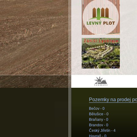
Pozemky na prodej pod
Bečov -
0
Bělušice -
0
Braňany -
0
Brandov -
0
Český Jiřetín -
4
Havraň -
0