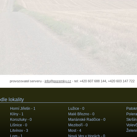
provozovatel serveru -
info@pozemky.cz
- tel: +420 607 688 144, +420 603 147 722
le lokality
Horní Jiřetín -
1
Lužice -
0
Patokr
Klíny -
1
Malé Březno -
0
Polera
Korozluky -
0
Mariánské Radčice -
0
Skršín
Lišnice -
0
Meziboří -
0
Volevč
Litvínov -
3
Most -
4
Želeni
Lom -
1
Nová Ves v Horách -
0