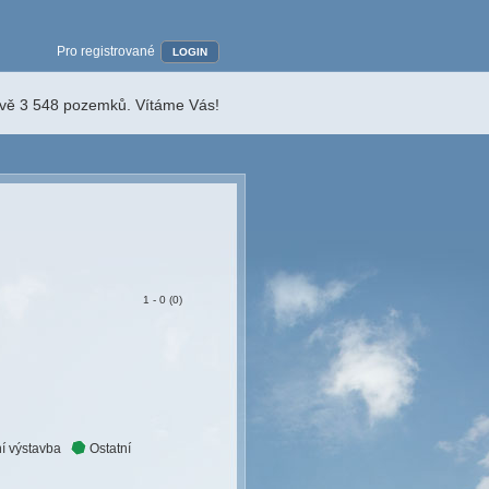
Pro registrované
LOGIN
ávě 3 548 pozemků. Vítáme Vás!
1 - 0 (0)
í výstavba
Ostatní