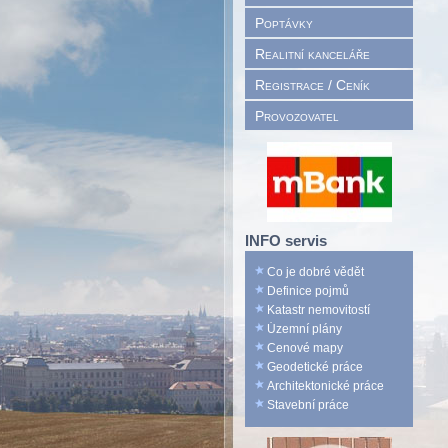
Poptávky
Realitní kanceláře
Registrace / Ceník
Provozovatel
INFO servis
Co je dobré vědět
Definice pojmů
Katastr nemovitostí
Územní plány
Cenové mapy
Geodetické práce
Architektonické práce
Stavební práce