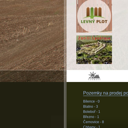
Pozemky na prodej pod
Bílence -
0
Blatno -
3
Boleboř -
1
Březno -
1
Černovice -
8
Chbany -
1