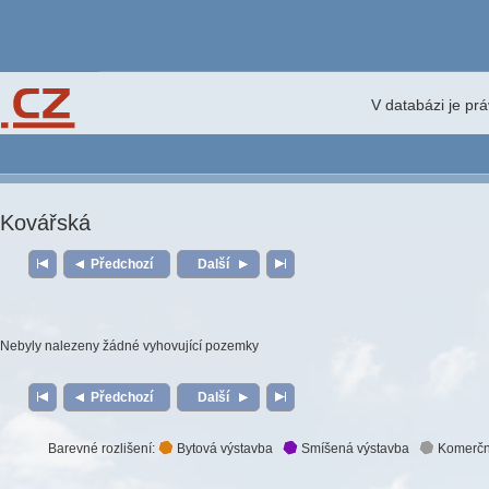
V databázi je pr
Kovářská
Předchozí
Další
Nebyly nalezeny žádné vyhovující pozemky
Předchozí
Další
Barevné rozlišení:
Bytová výstavba
Smíšená výstavba
Komerčn