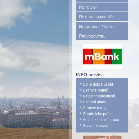
Poptávky
Realitní kanceláře
Registrace / Ceník
Provozovatel
INFO servis
Co je dobré vědět
Definice pojmů
Katastr nemovitostí
Územní plány
Cenové mapy
Geodetické práce
Architektonické práce
Stavební práce