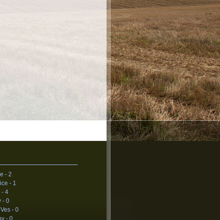
e -
2
ice -
1
 -
4
y -
0
 Ves -
0
ov -
0