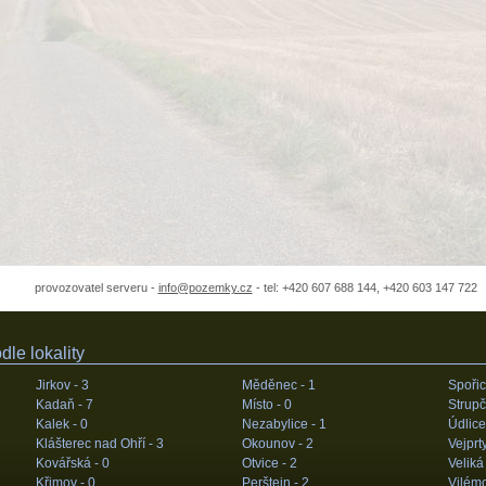
provozovatel serveru -
info@pozemky.cz
- tel: +420 607 688 144, +420 603 147 722
le lokality
Jirkov -
3
Měděnec -
1
Spořic
Kadaň -
7
Místo -
0
Strupč
Kalek -
0
Nezabylice -
1
Údlice
Klášterec nad Ohří -
3
Okounov -
2
Vejprt
Kovářská -
0
Otvice -
2
Veliká
Křimov -
0
Perštejn -
2
Vilém