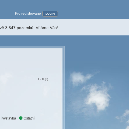
Pro registrované
LOGIN
ávě 3 547 pozemků. Vítáme Vás!
1 - 0 (0)
í výstavba
Ostatní