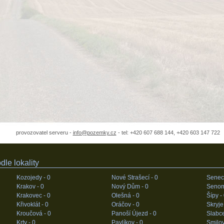
provozovatel serveru -
info@pozemky.cz
- tel: +420 607 688 144, +420 603 147 722
le lokality
Kozojedy -
0
Nové Strašecí -
0
Senec
Krakov -
0
Nový Dům -
0
Senom
Krakovec -
0
Olešná -
0
Šípy -
Křivoklát -
0
Oráčov -
0
Skryje
Kroučová -
0
Panoší Újezd -
0
Slabc
Krty -
0
Pavlíkov -
0
Smilov