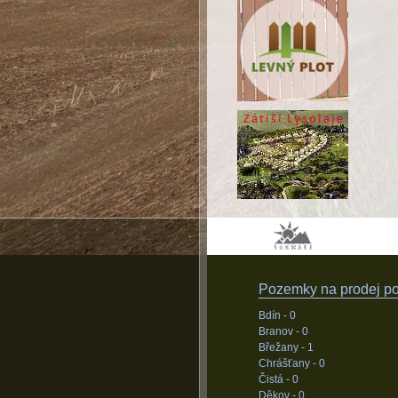
Pozemky na prodej pod
Bdín -
0
Branov -
0
Břežany -
1
Chrášťany -
0
Čistá -
0
Děkov -
0