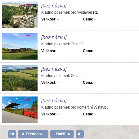
[bez názvu]
Kladno pozemek pro výstavbu RD
Velikost:
-
Cena:
-
[bez názvu]
Kladno pozemek Ostatní
Velikost:
-
Cena:
-
[bez názvu]
Kladno pozemek Ostatní
Velikost:
-
Cena:
-
[bez názvu]
Kladno pozemek pro komerční výstavbu
Velikost:
-
Cena:
-
Předchozí
Další