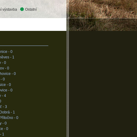
í výstavba
Ostatní
nice -
0
něves -
1
v -
0
ov -
0
hovice -
0
 -
0
ice -
0
vice -
0
y -
4
0
ť -
3
 Dobrá -
1
Přítočno -
0
y -
0
ce -
0
 -
1