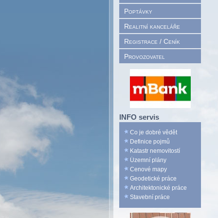
Poptávky
Realitní kanceláře
Registrace / Ceník
Provozovatel
INFO servis
Co je dobré vědět
Definice pojmů
Katastr nemovitostí
Územní plány
Cenové mapy
Geodetické práce
Architektonické práce
Stavební práce