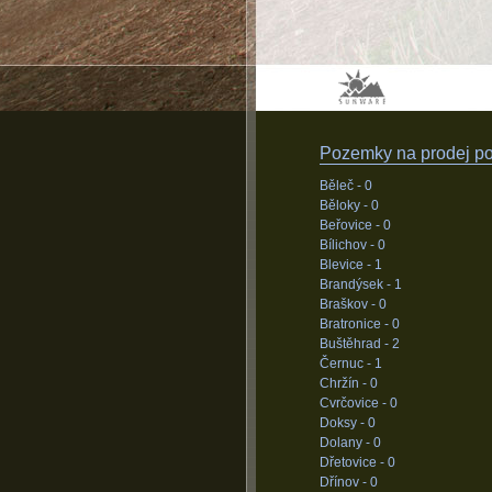
Pozemky na prodej pod
Běleč -
0
Běloky -
0
Beřovice -
0
Bílichov -
0
Blevice -
1
Brandýsek -
1
Braškov -
0
Bratronice -
0
Buštěhrad -
2
Černuc -
1
Chržín -
0
Cvrčovice -
0
Doksy -
0
Dolany -
0
Dřetovice -
0
Dřínov -
0