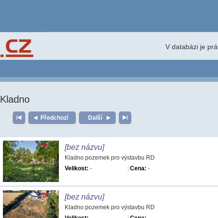
V databázi je pr
Kladno
Předchozí
Další
[bez názvu]
Kladno pozemek pro výstavbu RD
Velikost:
-
Cena:
-
[bez názvu]
Kladno pozemek pro výstavbu RD