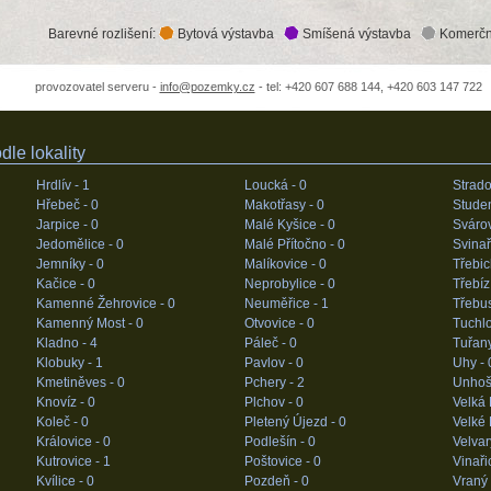
Barevné rozlišení:
Bytová výstavba
Smíšená výstavba
Komerčn
provozovatel serveru -
info@pozemky.cz
- tel: +420 607 688 144, +420 603 147 722
le lokality
Hrdlív -
1
Loucká -
0
Strado
Hřebeč -
0
Makotřasy -
0
Stude
Jarpice -
0
Malé Kyšice -
0
Sváro
Jedomělice -
0
Malé Přítočno -
0
Svinař
Jemníky -
0
Malíkovice -
0
Třebic
Kačice -
0
Neprobylice -
0
Třebíz
Kamenné Žehrovice -
0
Neuměřice -
1
Třebus
Kamenný Most -
0
Otvovice -
0
Tuchlo
Kladno -
4
Páleč -
0
Tuřan
Klobuky -
1
Pavlov -
0
Uhy -
Kmetiněves -
0
Pchery -
2
Unhoš
Knovíz -
0
Plchov -
0
Velká
Koleč -
0
Pletený Újezd -
0
Velké 
Královice -
0
Podlešín -
0
Velvar
Kutrovice -
1
Poštovice -
0
Vinaři
Kvílice -
0
Pozdeň -
0
Vraný