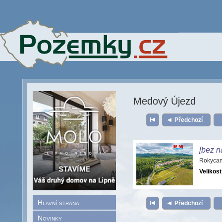
Medový Újezd
Předchozí
[bez n
Rokycan
Velikost
Hlavní strana
Předchozí
Novinky