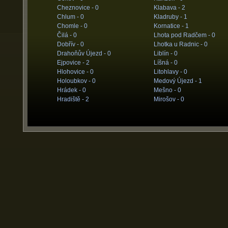
Cheznovice -
0
Klabava -
2
Chlum -
0
Kladruby -
1
Chomle -
0
Kornatice -
1
Čilá -
0
Lhota pod Radčem -
0
Dobřív -
0
Lhotka u Radnic -
0
Drahoňův Újezd -
0
Liblín -
0
Ejpovice -
2
Líšná -
0
Hlohovice -
0
Litohlavy -
0
Holoubkov -
0
Medový Újezd -
1
Hrádek -
0
Mešno -
0
Hradiště -
2
Mirošov -
0