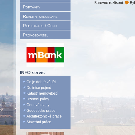
Barevné rozlišení:
Byt
Poptávky
Realitní kanceláře
Registrace / Ceník
Provozovatel
INFO servis
Co je dobré vědět
Definice pojmů
Katastr nemovitostí
Územní plány
Cenové mapy
Geodetické práce
Architektonické práce
Stavební práce