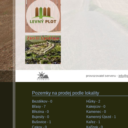
provozovatel serveru -
info@
Pozemky na prodej podle lokality
Bezděkov -
0
Hůrky -
2
Břasy -
7
Kakejcov -
0
Březina -
0
Kamenec -
0
Bujesily -
0
Kamenný Újezd -
1
Bušovice -
1
Kařez -
1
Cekov -
0
Kařízek -
0