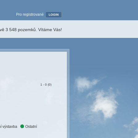
Pro registrované
LOGIN
ávě 3 548 pozemků. Vítáme Vás!
1 - 0 (0)
í výstavba
Ostatní