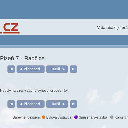
V databázi je pr
Plzeň 7 - Radčice
Předchozí
Další
Nebyly nalezeny žádné vyhovující pozemky
Předchozí
Další
Barevné rozlišení:
Bytová výstavba
Smíšená výstavba
Komerčn