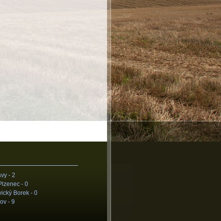
vy -
2
Plzenec -
0
ický Borek -
0
ov -
9