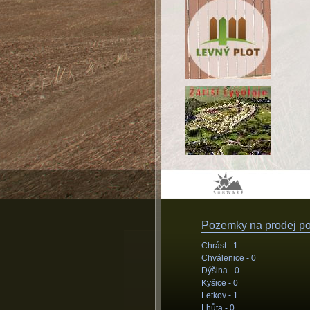
Pozemky na prodej pod
Chrást -
1
Chválenice -
0
Dýšina -
0
Kyšice -
0
Letkov -
1
Lhůta -
0