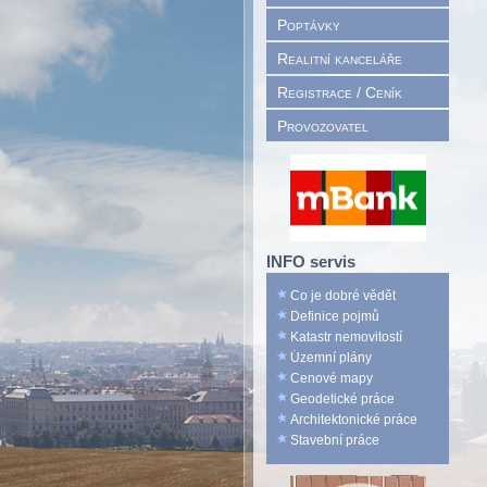
Poptávky
Realitní kanceláře
Registrace / Ceník
Provozovatel
INFO servis
Co je dobré vědět
Definice pojmů
Katastr nemovitostí
Územní plány
Cenové mapy
Geodetické práce
Architektonické práce
Stavební práce