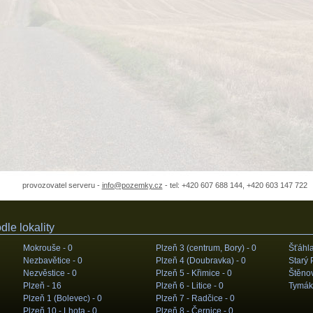
provozovatel serveru -
info@pozemky.cz
- tel: +420 607 688 144, +420 603 147 722
le lokality
Mokrouše -
0
Plzeň 3 (centrum, Bory) -
0
Šťáhla
Nezbavětice -
0
Plzeň 4 (Doubravka) -
0
Starý 
Nezvěstice -
0
Plzeň 5 - Křimice -
0
Štěnov
Plzeň -
16
Plzeň 6 - Litice -
0
Tymák
Plzeň 1 (Bolevec) -
0
Plzeň 7 - Radčice -
0
Plzeň 10 - Lhota -
0
Plzeň 8 - Černice -
0