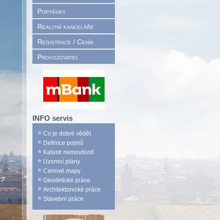
Poptávky
Realitní kanceláře
Registrace / Ceník
Provozovatel
INFO servis
Co je dobré vědět
Definice pojmů
Katastr nemovitostí
Územní plány
Cenové mapy
Geodetické práce
Architektonické práce
Stavební práce