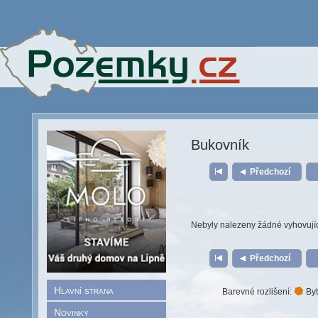
Bukovník
Předchozí
Nebyly nalezeny žádné vyhovují
Předchozí
Hlavní strana
Barevné rozlišení:
Byt
Novinky