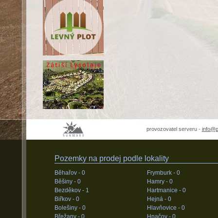
provozovatel serveru -
info@
Pozemky na prodej podle lokality
Běhařov -
0
Frymburk -
0
Běšiny -
0
Hamry -
0
Bezděkov -
1
Hartmanice -
0
Biřkov -
0
Hejná -
0
Bolešiny -
0
Hlavňovice -
0
Břežany -
0
Hnačov -
0