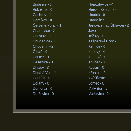
Budětice -
0
Horažďovice -
4
Bukovník -
0
Horská Kvilda -
0
Čachrov -
1
Hrádek -
0
Černíkov -
0
Hradešice -
0
Červené Poříčí -
1
Janovice nad Úhlavou -
2
Chanovice -
2
Javor -
1
Chlístov -
0
Ježovy -
0
Chudenice -
1
Kašperské Hory -
1
Chudenín -
2
Kejnice -
0
Číhaň -
0
Klatovy -
4
Čimice -
0
Klenová -
0
Dešenice -
0
Kolinec -
3
Dlažov -
3
Kovčín -
0
Dlouhá Ves -
1
Křenice -
0
Dobršín -
0
Kvášňovice -
0
Dolany -
0
Lomec -
0
Domoraz -
0
Malý Bor -
1
Dražovice -
0
Maňovice -
0