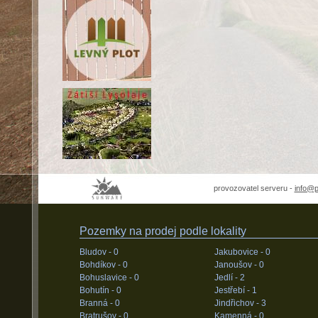
provozovatel serveru -
info@
Pozemky na prodej podle lokality
Bludov -
0
Jakubovice -
0
Bohdíkov -
0
Janoušov -
0
Bohuslavice -
0
Jedlí -
2
Bohutín -
0
Jestřebí -
1
Branná -
0
Jindřichov -
3
Bratrušov -
0
Kamenná -
0