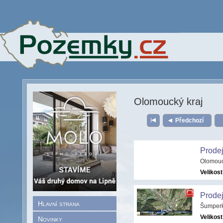
Olomoucký kraj
Předchozí
Prodej
Olomouc
Velikost
Prodej
Hlavní strana
Šumperk
Velikost
Novinky