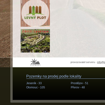
provozovatel serveru -
info@
Pozemky na prodej podle lokality
Jeseník -
33
Prostějov -
51
Olomouc -
105
Přerov -
48