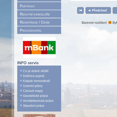
Poptávky
Předchozí
Realitní kanceláře
Registrace / Ceník
Barevné rozlišení:
Byt
Provozovatel
INFO servis
Co je dobré vědět
Definice pojmů
Katastr nemovitostí
Územní plány
Cenové mapy
Geodetické práce
Architektonické práce
Stavební práce