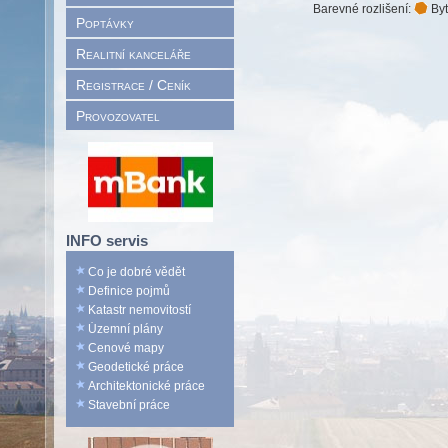
Barevné rozlišení:
Byt
Poptávky
Realitní kanceláře
Registrace / Ceník
Provozovatel
INFO servis
Co je dobré vědět
Definice pojmů
Katastr nemovitostí
Územní plány
Cenové mapy
Geodetické práce
Architektonické práce
Stavební práce