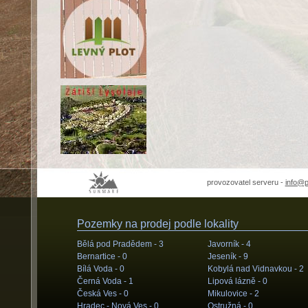
provozovatel serveru -
info@
Pozemky na prodej podle lokality
Bělá pod Pradědem -
3
Javorník -
4
Bernartice -
0
Jeseník -
9
Bílá Voda -
0
Kobylá nad Vidnavkou -
2
Černá Voda -
1
Lipová lázně -
0
Česká Ves -
0
Mikulovice -
2
Hradec - Nová Ves -
0
Ostružná -
0