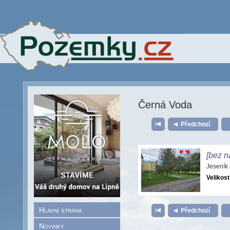
Černá Voda
Předchozí
[bez n
Jeseník
Velikost
Hlavní strana
Předchozí
Novinky