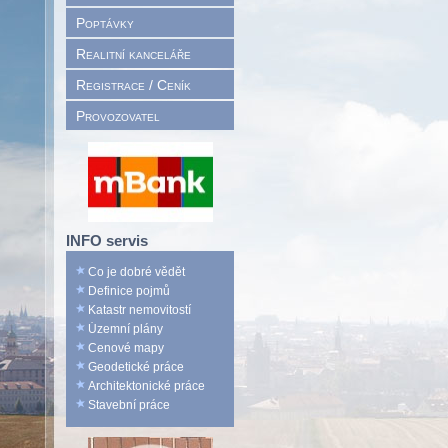
Poptávky
Realitní kanceláře
Registrace / Ceník
Provozovatel
INFO servis
Co je dobré vědět
Definice pojmů
Katastr nemovitostí
Územní plány
Cenové mapy
Geodetické práce
Architektonické práce
Stavební práce