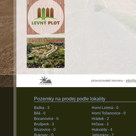
provozovatel serveru -
info@
Pozemky na prodej podle lokality
Baška -
3
Horní Lomná -
0
Bílá -
0
Horní Tošanovice -
0
Bocanovice -
0
Hrádek -
2
Brušperk -
3
Hrčava -
3
Bruzovice -
0
Hukvaldy -
4
Bukovec -
0
Jablunkov -
2