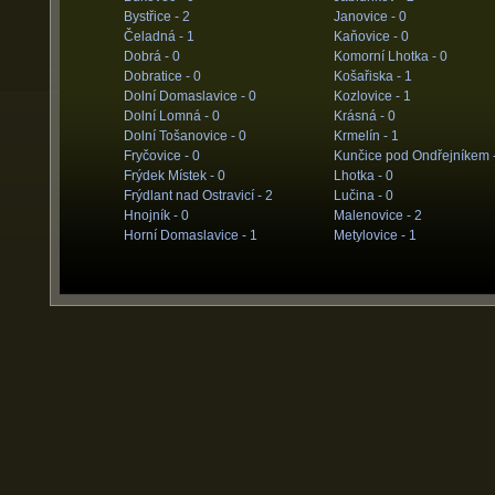
Bystřice -
2
Janovice -
0
Čeladná -
1
Kaňovice -
0
Dobrá -
0
Komorní Lhotka -
0
Dobratice -
0
Košařiska -
1
Dolní Domaslavice -
0
Kozlovice -
1
Dolní Lomná -
0
Krásná -
0
Dolní Tošanovice -
0
Krmelín -
1
Fryčovice -
0
Kunčice pod Ondřejníkem 
Frýdek Místek -
0
Lhotka -
0
Frýdlant nad Ostravicí -
2
Lučina -
0
Hnojník -
0
Malenovice -
2
Horní Domaslavice -
1
Metylovice -
1