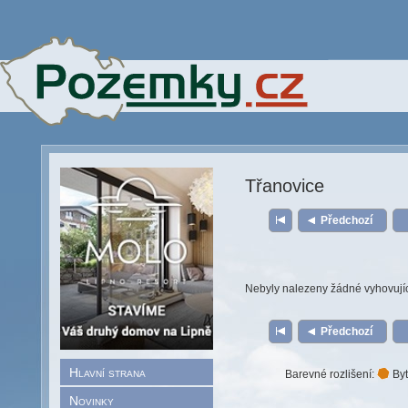
Třanovice
Předchozí
Nebyly nalezeny žádné vyhovují
Předchozí
Hlavní strana
Barevné rozlišení:
Byt
Novinky