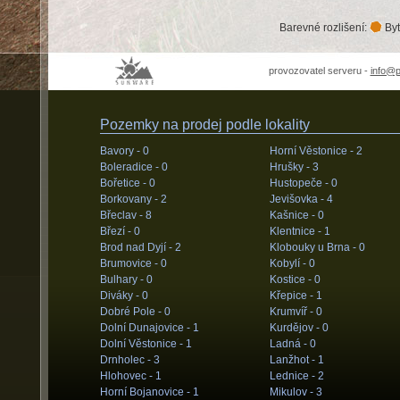
Barevné rozlišení:
Byt
provozovatel serveru -
info@
Pozemky na prodej podle lokality
Bavory -
0
Horní Věstonice -
2
Boleradice -
0
Hrušky -
3
Bořetice -
0
Hustopeče -
0
Borkovany -
2
Jevišovka -
4
Břeclav -
8
Kašnice -
0
Březí -
0
Klentnice -
1
Brod nad Dyjí -
2
Klobouky u Brna -
0
Brumovice -
0
Kobylí -
0
Bulhary -
0
Kostice -
0
Diváky -
0
Křepice -
1
Dobré Pole -
0
Krumvíř -
0
Dolní Dunajovice -
1
Kurdějov -
0
Dolní Věstonice -
1
Ladná -
0
Drnholec -
3
Lanžhot -
1
Hlohovec -
1
Lednice -
2
Horní Bojanovice -
1
Mikulov -
3