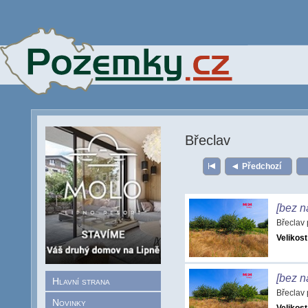
Břeclav
Předchozí
[bez n
Břeclav
Velikost
[bez n
Hlavní strana
Břeclav
Novinky