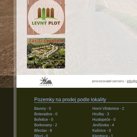
provozovatel serveru -
info@
Pozemky na prodej podle lokality
Bavory -
0
Horní Věstonice -
2
Boleradice -
0
Hrušky -
3
Bořetice -
0
Hustopeče -
0
Borkovany -
2
Jevišovka -
4
Břeclav -
8
Kašnice -
0
Březí -
0
Klentnice -
1