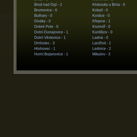
Brod nad Dyjí -
2
Klobouky u Brna -
0
Brumovice -
0
Kobylí -
0
Bulhary -
0
Kostice -
0
Diváky -
0
Křepice -
1
Dobré Pole -
0
Krumvíř -
0
Dolní Dunajovice -
1
Kurdějov -
0
Dolní Věstonice -
1
Ladná -
0
Drnholec -
3
Lanžhot -
1
Hlohovec -
1
Lednice -
2
Horní Bojanovice -
1
Mikulov -
3