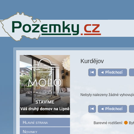
Kurdějov
Předchozí
Nebyly nalezeny žádné vyhovují
Předchozí
Hlavní strana
Barevné rozlišení:
Byt
Novinky