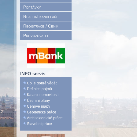
Poptávky
Realitní kanceláře
Registrace / Ceník
Provozovatel
INFO servis
Co je dobré vědět
Definice pojmů
Katastr nemovitostí
Územní plány
Cenové mapy
Geodetické práce
Architektonické práce
Stavební práce