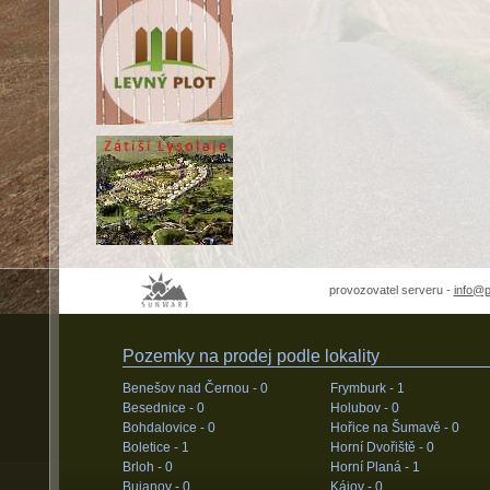
provozovatel serveru -
info@
Pozemky na prodej podle lokality
Benešov nad Černou -
0
Frymburk -
1
Besednice -
0
Holubov -
0
Bohdalovice -
0
Hořice na Šumavě -
0
Boletice -
1
Horní Dvořiště -
0
Brloh -
0
Horní Planá -
1
Bujanov -
0
Kájov -
0