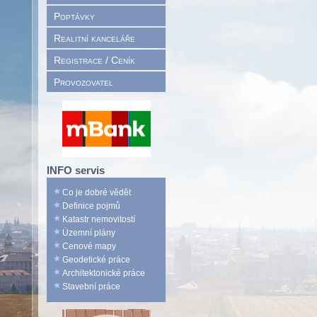
Poptávky
Realitní kanceláře
Registrace / Ceník
Provozovatel
INFO servis
Co je dobré vědět
Definice pojmů
Katastr nemovitostí
Územní plány
Cenové mapy
Geodetické práce
Architektonické práce
Stavební práce