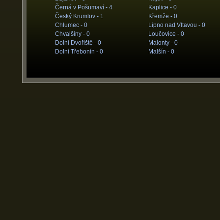
Černá v Pošumaví -
4
Kaplice -
0
Český Krumlov -
1
Křemže -
0
Chlumec -
0
Lipno nad Vltavou -
0
Chvalšiny -
0
Loučovice -
0
Dolní Dvořiště -
0
Malonty -
0
Dolní Třebonín -
0
Malšín -
0