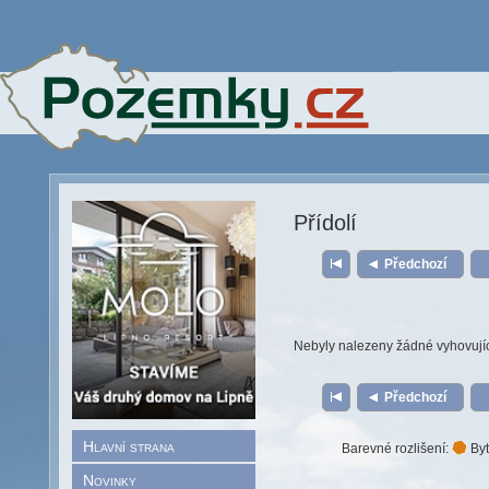
Přídolí
Předchozí
Nebyly nalezeny žádné vyhovují
Předchozí
Hlavní strana
Barevné rozlišení:
Byt
Novinky