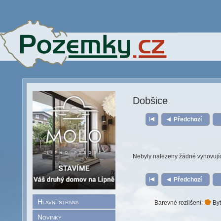
Dobšice
Předchozí
Nebyly nalezeny žádné vyhovují
Předchozí
Hlavní strana
Barevné rozlišení:
Byt
Novinky