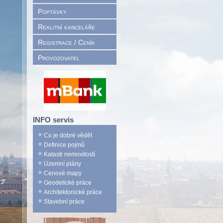
Poptávky
Realitní kanceláře
Registrace / Ceník
Provozovatel
INFO servis
Co je dobré vědět
Definice pojmů
Katastr nemovitostí
Územní plány
Cenové mapy
Geodetické práce
Architektonické práce
Stavební práce