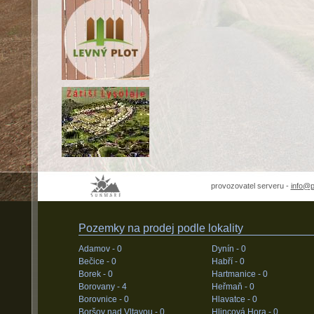
provozovatel serveru -
info@
Pozemky na prodej podle lokality
Adamov -
0
Dynín -
0
Bečice -
0
Habří -
0
Borek -
0
Hartmanice -
0
Borovany -
4
Heřmaň -
0
Borovnice -
0
Hlavatce -
0
Boršov nad Vltavou -
0
Hlincová Hora -
0