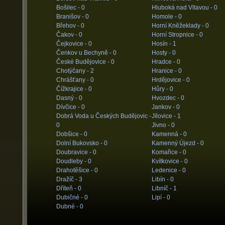
Bošilec -
0
Hluboká nad Vltavou -
0
Branišov -
0
Homole -
0
Břehov -
0
Horní Kněžeklady -
0
Čakov -
0
Horní Stropnice -
0
Čejkovice -
0
Hosín -
1
Čenkov u Bechyně -
0
Hosty -
0
České Budějovice -
0
Hradce -
0
Chotýčany -
2
Hranice -
0
Chrášťany -
0
Hrdějovice -
0
Čížkrajice -
0
Hůry -
0
Dasný -
0
Hvozdec -
0
Dívčice -
0
Jankov -
0
Dobrá Voda u Českých Budějovic -
Jílovice -
1
0
Jivno -
0
Dobšice -
0
Kamenná -
0
Dolní Bukovsko -
0
Kamenný Újezd -
0
Doubravice -
0
Komařice -
0
Doudleby -
0
Kvítkovice -
0
Drahotěšice -
0
Ledenice -
0
Dražíč -
3
Libín -
0
Dříteň -
0
Libníč -
1
Dubičné -
0
Lipí -
0
Dubné -
0