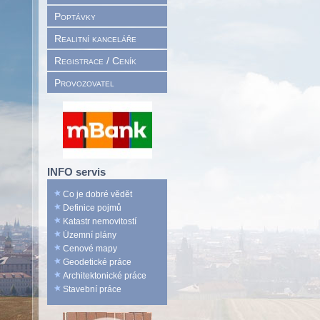
Poptávky
Realitní kanceláře
Registrace / Ceník
Provozovatel
INFO servis
Co je dobré vědět
Definice pojmů
Katastr nemovitostí
Územní plány
Cenové mapy
Geodetické práce
Architektonické práce
Stavební práce