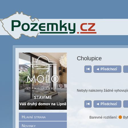
Cholupice
Předchozí
Nebyly nalezeny žádné vyhovují
Předchozí
Hlavní strana
Barevné rozlišení:
Byt
Novinky