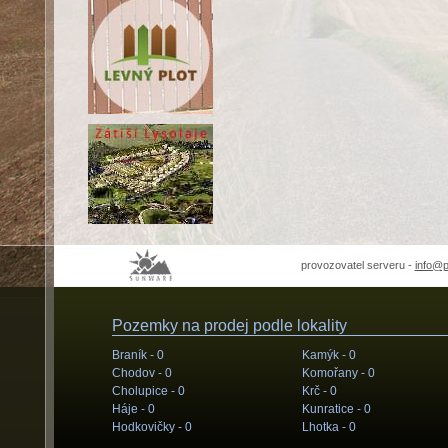
provozovatel serveru -
info@
Pozemky na prodej podle lokality
Braník -
0
Kamýk -
0
Chodov -
0
Komořany -
0
Cholupice -
0
Krč -
0
Háje -
0
Kunratice -
0
Hodkovičky -
0
Lhotka -
0