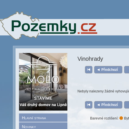
Vinohrady
Předchozí
Nebyly nalezeny žádné vyhovují
Předchozí
Hlavní strana
Barevné rozlišení:
Byt
Novinky