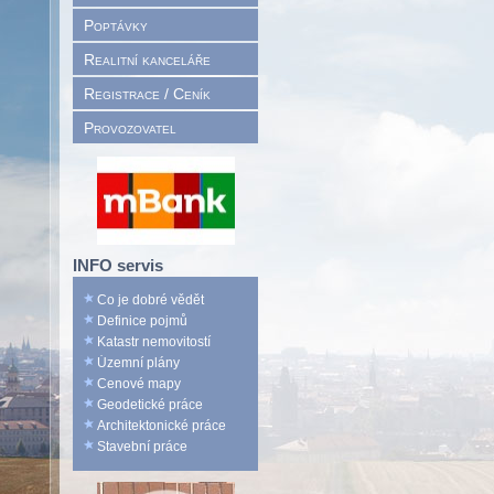
Poptávky
Realitní kanceláře
Registrace / Ceník
Provozovatel
INFO servis
Co je dobré vědět
Definice pojmů
Katastr nemovitostí
Územní plány
Cenové mapy
Geodetické práce
Architektonické práce
Stavební práce