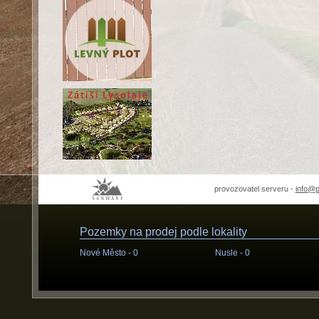
provozovatel serveru -
info@
Pozemky na prodej podle lokality
Nové Město -
0
Nusle -
0