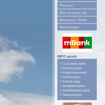
Poptávky
Realitní kanceláře
Registrace / Ceník
Provozovatel
INFO servis
Co je dobré vědět
Definice pojmů
Katastr nemovitostí
Územní plány
Cenové mapy
Geodetické práce
Architektonické práce
Stavební práce