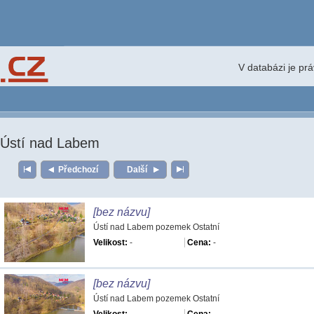
V databázi je pr
Ústí nad Labem
Předchozí
Další
[bez názvu]
Ústí nad Labem pozemek Ostatní
Velikost:
-
Cena:
-
[bez názvu]
Ústí nad Labem pozemek Ostatní