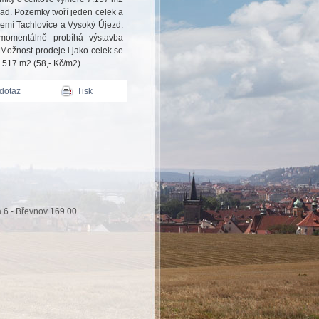
ad. Pozemky tvoří jeden celek a
zemí Tachlovice a Vysoký Újezd.
 momentálně probíhá výstavba
! Možnost prodeje i jako celek se
517 m2 (58,- Kč/m2).
 dotaz
Tisk
 6 - Břevnov 169 00