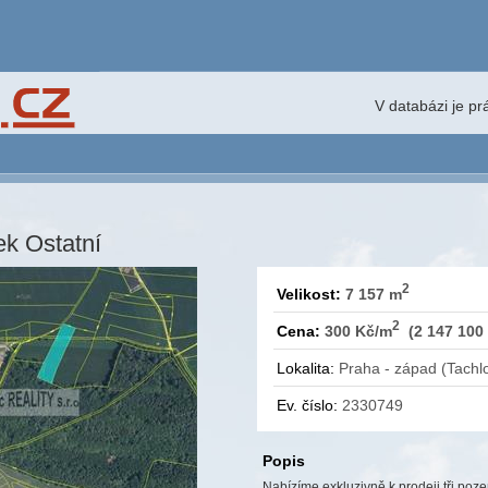
V databázi je p
k Ostatní
2
Velikost:
7 157 m
2
Cena:
300 Kč/m
(2 147 100
Lokalita:
Praha - západ (Tachlo
Ev. číslo:
2330749
Popis
Nabízíme exkluzivně k prodeji tři po