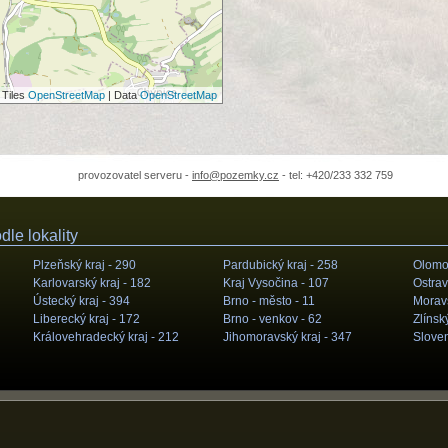
 Tiles
OpenStreetMap
| Data
OpenStreetMap
provozovatel serveru -
info@pozemky.cz
- tel: +420/233 332 759
le lokality
Plzeňský kraj -
290
Pardubický kraj -
258
Olomou
Karlovarský kraj -
182
Kraj Vysočina -
107
Ostrav
Ústecký kraj -
394
Brno - město -
11
Moravs
Liberecký kraj -
172
Brno - venkov -
62
Zlínský
Královehradecký kraj -
212
Jihomoravský kraj -
347
Slove