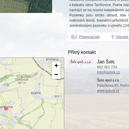
v katastru obce Tachlovice, Praha záp
nachází se na hranici katastrálních ú
Pozemky jsou blízko oblasti, kde
rodinných domů. Investiční příležitost
zemědělskými pozemky o výměře 124.
Přeposlat dál
Odeslat
Přímý kontakt
Jan Šolc
+
602 361 733
info@solork.cz
−
Šolo spol s.r.o.
Patočkova 45, Praha
www.solork.cz