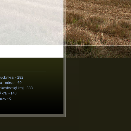
cký kraj -
282
a - město -
60
koslezský kraj -
333
 kraj -
148
nsko -
0