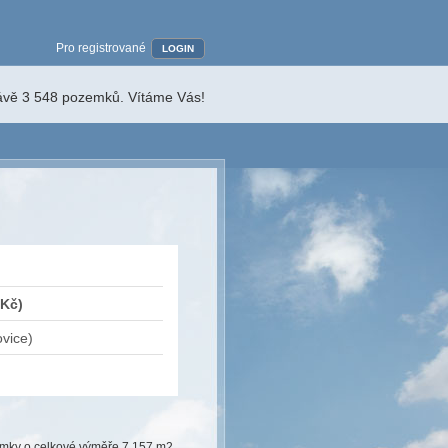
Pro registrované
LOGIN
rávě 3 548 pozemků. Vítáme Vás!
 Kč)
vice)
zemky o celkové výměře 7.157 m2