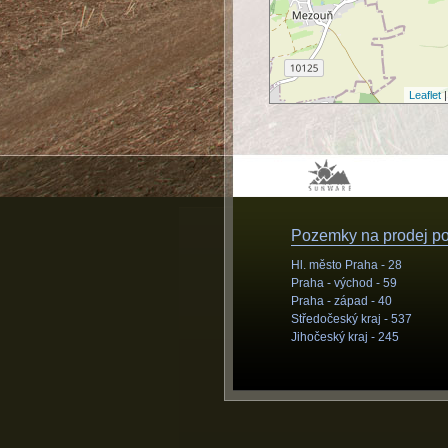
Leaflet
|
Pozemky na prodej pod
Hl. město Praha -
28
Praha - východ -
59
Praha - západ -
40
Středočeský kraj -
537
Jihočeský kraj -
245