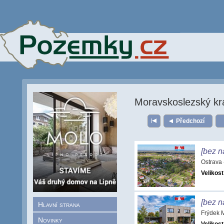
Moravskoslezský kr
Předchozí
[bez n
Ostrava
Velikost
[bez n
Hlavní strana
Frýdek 
Novinky