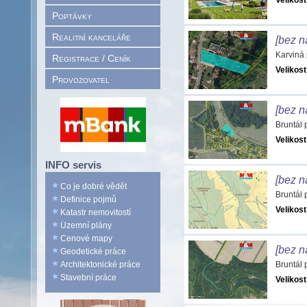
Velikost
Poptávky
Realitní kanceláře
[bez n
Karviná
Registrace / Ceník
Velikost
Provozovatel
[bez n
Bruntál
Velikost
INFO servis
[bez n
Co je dobré vědět
Bruntál
Definice pojmů
Velikost
Katastr nemovitostí
Územní plány
Cenové mapy
[bez n
Geodetické práce
Architektonické práce
Bruntál
Stavební práce
Velikost