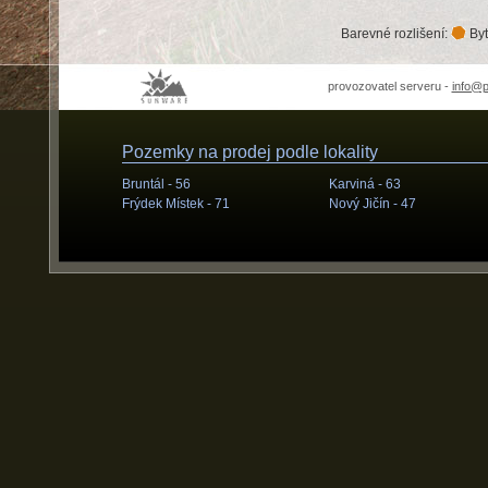
Barevné rozlišení:
Byt
provozovatel serveru -
info@
Pozemky na prodej podle lokality
Bruntál -
56
Karviná -
63
Frýdek Místek -
71
Nový Jičín -
47