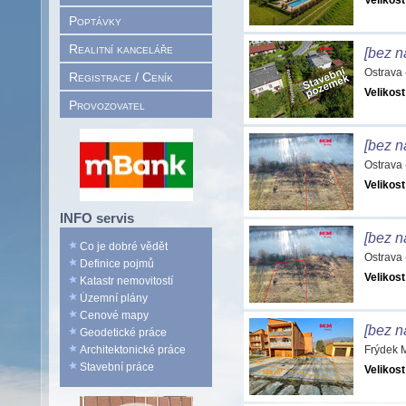
Velikost
Poptávky
Realitní kanceláře
[bez n
Ostrava
Registrace / Ceník
Velikost
Provozovatel
[bez n
Ostrava
Velikost
INFO servis
[bez n
Co je dobré vědět
Ostrava
Definice pojmů
Velikost
Katastr nemovitostí
Územní plány
Cenové mapy
[bez n
Geodetické práce
Architektonické práce
Frýdek 
Stavební práce
Velikost