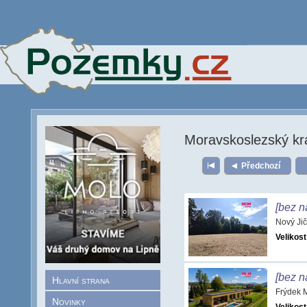
Moravskoslezský kr
Předchozí
[bez n
Nový Ji
Velikost
[bez n
Hlavní strana
Frýdek 
Novinky