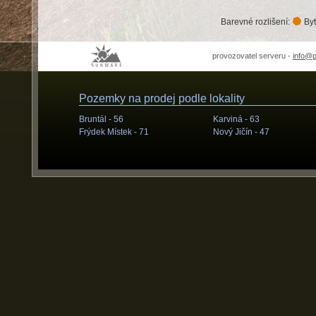
Barevné rozlišení:
Byt
provozovatel serveru -
info@
Pozemky na prodej podle lokality
Bruntál -
56
Karviná -
63
Frýdek Místek -
71
Nový Jičín -
47