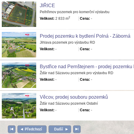
JIŘICE
Pelhřimov pozemek pro komerční výstavbu
2
Velikost:
2 833 m
Cena:
-
Prodej pozemku k bydlení Polná - Záborná
Jihlava pozemek pro výstavbu RD
Velikost:
-
Cena:
-
Bystřice nad Pernštejnem - prodej pozemku 
Žďár nad Sázavou pozemek pro výstavbu RD
Velikost:
-
Cena:
-
Věcov, prodej souboru pozemků
Žďár nad Sázavou pozemek Ostatní
Velikost:
-
Cena:
-
Předchozí
Další