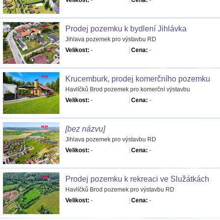
Velikost:
-
Cena:
-
Prodej pozemku k bydlení Jihlávka
Jihlava pozemek pro výstavbu RD
Velikost:
-
Cena:
-
Krucemburk, prodej komerčního pozemku
Havlíčků Brod pozemek pro komerční výstavbu
Velikost:
-
Cena:
-
[bez názvu]
Jihlava pozemek pro výstavbu RD
Velikost:
-
Cena:
-
Prodej pozemku k rekreaci ve Služátkách
Havlíčků Brod pozemek pro výstavbu RD
Velikost:
-
Cena:
-