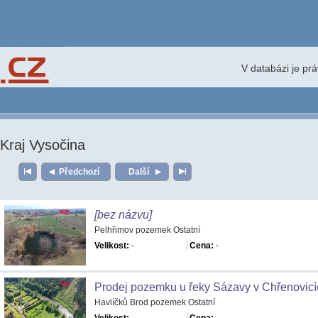
V databázi je pr
Kraj Vysočina
Předchozí
Další
[bez názvu]
Pelhřimov pozemek Ostatní
Velikost:
-
Cena:
-
Prodej pozemku u řeky Sázavy v Chřenovicí
Havlíčků Brod pozemek Ostatní