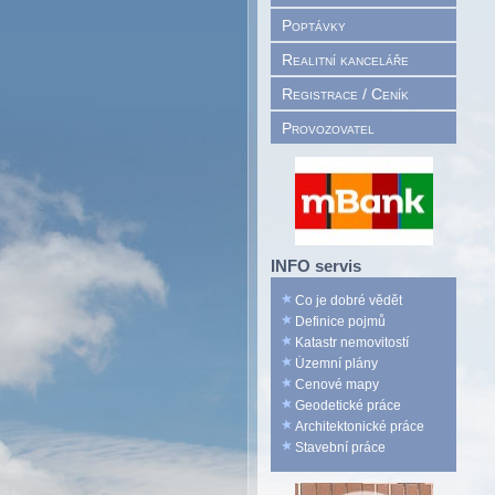
Poptávky
Realitní kanceláře
Registrace / Ceník
Provozovatel
INFO servis
Co je dobré vědět
Definice pojmů
Katastr nemovitostí
Územní plány
Cenové mapy
Geodetické práce
Architektonické práce
Stavební práce