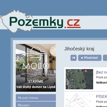
Jihočeský kraj
Předchozí
[bez n
Písek p
Velikost
PÍSE
Hlavní strana
Písek p
Novinky