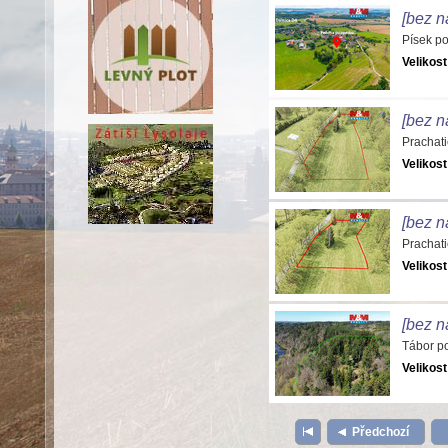
[bez n
Písek p
Velikost
[bez n
Prachat
Velikost
[bez n
Prachat
Velikost
[bez n
Tábor p
Velikost
Předchozí