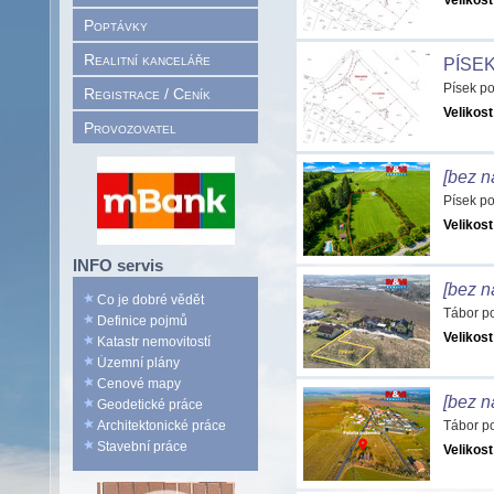
Velikost
Poptávky
Realitní kanceláře
PÍSE
Písek p
Registrace / Ceník
Velikost
Provozovatel
[bez n
Písek p
Velikost
INFO servis
[bez n
Co je dobré vědět
Tábor p
Definice pojmů
Velikost
Katastr nemovitostí
Územní plány
Cenové mapy
[bez n
Geodetické práce
Architektonické práce
Tábor p
Stavební práce
Velikost