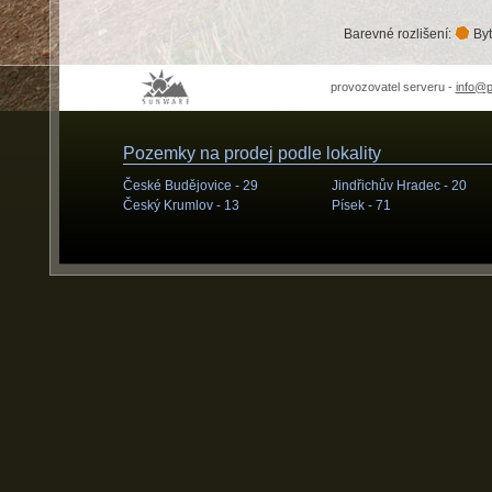
Barevné rozlišení:
Byt
provozovatel serveru -
info@
Pozemky na prodej podle lokality
České Budějovice -
29
Jindřichův Hradec -
20
Český Krumlov -
13
Písek -
71