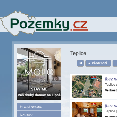
Teplice
Předchozí
[bez n
Teplice
Velikost
[bez n
Hlavní strana
Teplice
Novinky