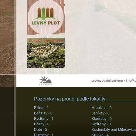
provozovatel serveru -
info@
Pozemky na prodej podle lokality
Bílina -
2
Hrobčice -
0
Bořislav -
0
Jeníkov -
0
Bystřany -
1
Kladruby -
0
Bžany -
0
Košťany -
0
Dubí -
5
Kostomlaty pod Milešovko
Duchcov -
1
Krupka -
4