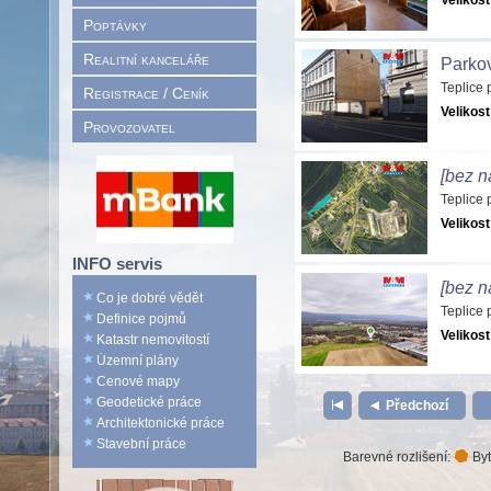
Velikost
Poptávky
Realitní kanceláře
Parkov
Teplice
Registrace / Ceník
Velikost
Provozovatel
[bez n
Teplice
Velikost
INFO servis
[bez n
Co je dobré vědět
Teplice
Definice pojmů
Velikost
Katastr nemovitostí
Územní plány
Cenové mapy
Geodetické práce
Předchozí
Architektonické práce
Stavební práce
Barevné rozlišení:
Byt