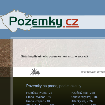
Stránku příslušného pozemku není možné zobrazit
provozovatel server
Pozemky na prodej podle lokality
Hl. město Praha -
28
Plzeňský kraj -
288
Praha - východ -
59
Karlovarský kraj -
180
Praha - západ -
40
Ústecký kraj -
392