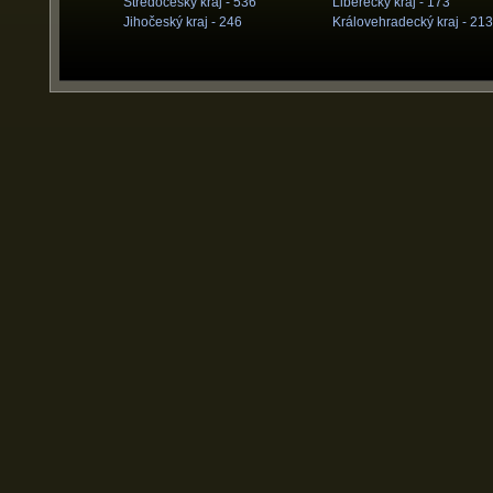
Středočeský kraj -
536
Liberecký kraj -
173
Jihočeský kraj -
246
Královehradecký kraj -
213