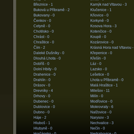
Březnice -
1
Kamýk nad Vltavou -
3
Buková u Příbramě -
2
Klučenice -
1
Bukovany -
0
Kňovice -
0
Čenkov -
0
Korkyně -
0
Cetyně -
0
Kosova Hora -
3
Chotilsko -
0
Kotenčice -
0
Chrást -
0
Koupě -
0
Chraštice -
0
Kozárovice -
0
Čím -
2
Krásná Hora nad Vltavou 
Daleké Dušníky -
0
Křepenice -
0
Dlouhá Lhota -
0
Křešín -
0
Dobříš -
0
Láz -
0
Dolní Hbity -
0
Lazsko -
0
Drahenice -
0
Lešetice -
0
Drahlín -
0
Lhota u Příbramě -
0
Drásov -
0
Malá Hraštice -
1
Drevníky -
4
Milešov -
11
Drhovy -
0
Milín -
0
Dubenec -
0
Modřovice -
0
Dublovice -
0
Mokrovraty -
6
Dubno -
0
Nalžovice -
0
Háje -
2
Narysov -
3
Hluboš -
1
Nechvalice -
3
Hlubyně -
0
Nečín -
0
Horčápsko -
0
Nedrahovice -
0