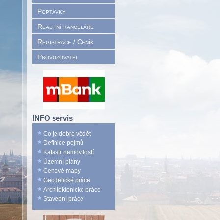
Poptávky
Realitní kanceláře
Registrace / Ceník
Provozovatel
INFO servis
Co je dobré vědět
Definice pojmů
Katastr nemovitostí
Územní plány
Cenové mapy
Geodetické práce
Architektonické práce
Stavební práce