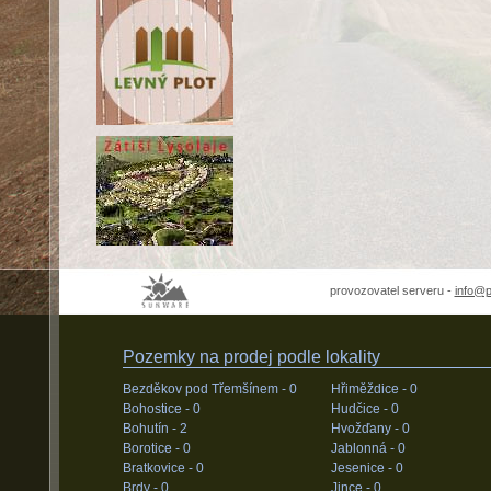
provozovatel serveru -
info@
Pozemky na prodej podle lokality
Bezděkov pod Třemšínem -
0
Hřiměždice -
0
Bohostice -
0
Hudčice -
0
Bohutín -
2
Hvožďany -
0
Borotice -
0
Jablonná -
0
Bratkovice -
0
Jesenice -
0
Brdy -
0
Jince -
0