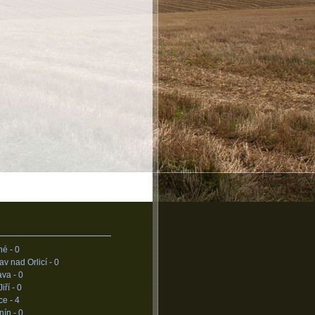
né -
0
av nad Orlicí -
0
ava -
0
iří -
0
ce -
4
nín -
0