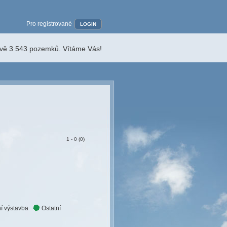
Pro registrované
LOGIN
ávě 3 543 pozemků. Vítáme Vás!
1 - 0 (0)
í výstavba
Ostatní