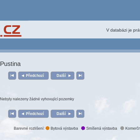
V databázi je pr
Pustina
Předchozí
Další
Nebyly nalezeny žádné vyhovující pozemky
Předchozí
Další
Barevné rozlišení:
Bytová výstavba
Smíšená výstavba
Komerčn