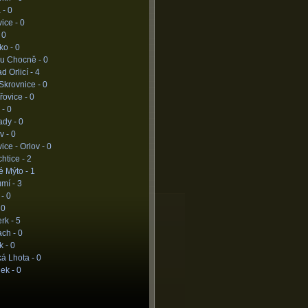
 -
0
ice -
0
-
0
ko -
0
 u Chocně -
0
d Orlicí -
4
Skrovnice -
0
řovice -
0
 -
0
ady -
0
v -
0
ice - Orlov -
0
htice -
2
é Mýto -
1
umí -
3
 -
0
-
0
rk -
5
ch -
0
k -
0
á Lhota -
0
nek -
0