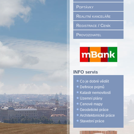
Poptávky
Realitní kanceláře
Registrace / Ceník
Provozovatel
INFO servis
Co je dobré vědět
Definice pojmů
Katastr nemovitostí
Územní plány
Cenové mapy
Geodetické práce
Architektonické práce
Stavební práce