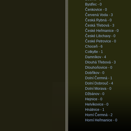
Bystřec -
0
Čenkovice -
0
Červená Voda -
3
Česká Rybná -
0
Česká Třebová -
3
České Heřmanice -
0
České Libchavy -
0
České Petrovice -
0
Choceň -
6
Cotkytle -
1
Damníkov -
4
Dlouhá Třebová -
3
Dlouhoňovice -
0
Dobříkov -
0
Dolní Čermná -
1
Dolní Dobrouč -
4
Dolní Morava -
0
Džbánov -
0
Hejnice -
0
Helvíkovice -
0
Hnátnice -
1
Horní Čermná -
2
Horní Heřmanice -
0