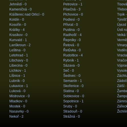
Jehnědí -
0
Petrovice -
1
Tisová
Kameničná -
0
Písečná -
3
Třebov
Klášterec nad Orlicí -
0
Plchovice -
0
Trpík 
Koldín -
0
Podlesí -
0
Týnišť
Kosořín -
0
Přívrat -
0
Újezd
Králíky -
4
Pustina -
0
Ústí na
Krasíkov -
0
Radhošť -
4
Velká 
Kunvald -
1
Řepníky -
0
Vermě
Lanškroun -
2
Řetová -
0
Vinary
Leština -
0
Řetůvka -
0
Voděr
Letohrad -
1
Rudoltice -
4
Vracla
Libchavy -
0
Rybník -
1
Vračov
Libecina -
0
Sázava -
0
Výprac
Lichkov -
1
Seč -
0
Vysok
Líšnice -
1
Šedivec -
0
Záchl
Lubník -
0
Semanín -
1
Zádolí
Lukavice -
1
Skořenice -
0
Zálší 
Luková -
0
Slatina -
0
Žambe
Mistrovice -
0
Sobkovice -
0
Žampa
Mladkov -
0
Sopotnice -
1
Zámrs
Mostek -
0
Sruby -
0
Zářeck
Nasavrky -
0
Stradouň -
0
Žichlí
Nekoř -
2
Strážná -
0