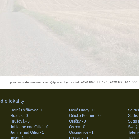
provozovatel serveru -
info@pozemky.cz
- tel: +420 607 688 144, +420 603 147 722
le lokality
Horní Třešňovec -
0
Nové Hrady -
0
Stude
Hrádek -
0
Orlické Podhůří -
0
Sudisl
Hrušová -
0
Orličky -
0
Sudsl
Jablonné nad Orlicí -
0
Ostrov -
0
Svatý J
Jamné nad Orlicí -
1
Oucmanice -
1
Tateni
Javorník -
0
Pastviny -
1
Těcho