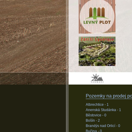
Pozemky na prodej pod
Albrechtice -
1
Anenská Studánka -
1
Běstovice -
0
Bošín -
2
Brandýs nad Orlicí -
0
Bučina -
0