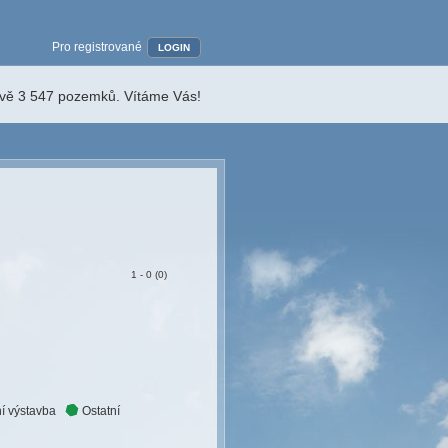
Pro registrované
LOGIN
ávě 3 547 pozemků. Vítáme Vás!
1 - 0 (0)
í výstavba
Ostatní