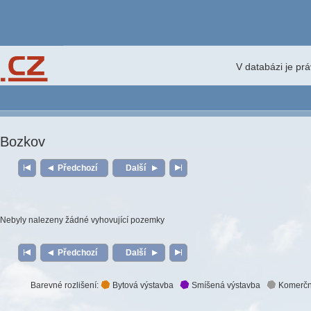
V databázi je pr
Bozkov
Předchozí
Další
Nebyly nalezeny žádné vyhovující pozemky
Předchozí
Další
Barevné rozlišení:
Bytová výstavba
Smíšená výstavba
Komerčn