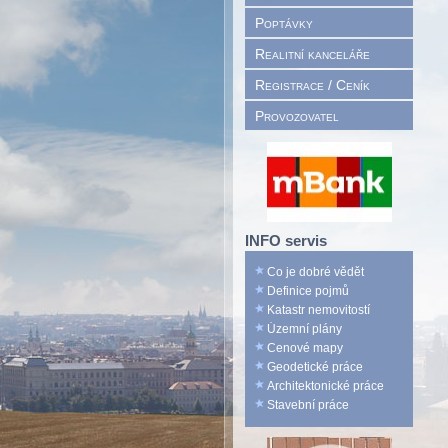
Poptávky
Realitní kanceláře
Registrace / Ceník
Provozovatel
INFO servis
Co je dobré vědět
Definice pojmů
Katastr nemovitostí
Územní plány
Cenové mapy
Geodetické práce
Architektonické práce
Stavební práce