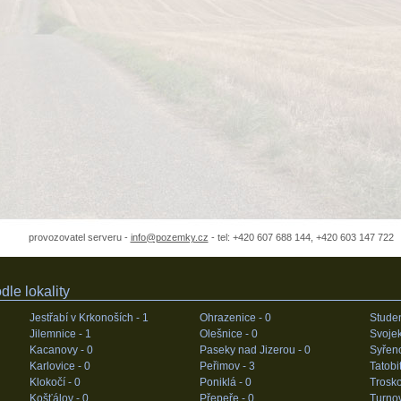
provozovatel serveru -
info@pozemky.cz
- tel: +420 607 688 144, +420 603 147 722
le lokality
Jestřabí v Krkonoších -
1
Ohrazenice -
0
Stude
Jilemnice -
1
Olešnice -
0
Svojek
Kacanovy -
0
Paseky nad Jizerou -
0
Syřen
Karlovice -
0
Peřimov -
3
Tatobi
Klokočí -
0
Poniklá -
0
Trosko
Košťálov -
0
Přepeře -
0
Turno