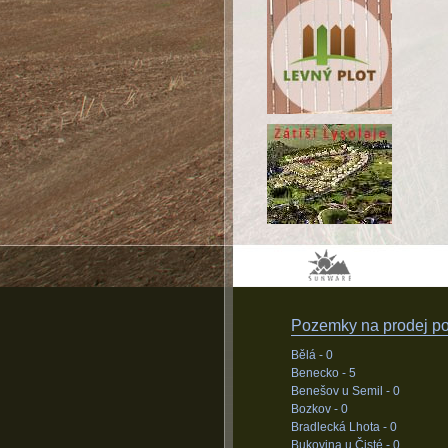
Pozemky na prodej pod
Bělá -
0
Benecko -
5
Benešov u Semil -
0
Bozkov -
0
Bradlecká Lhota -
0
Bukovina u Čisté -
0