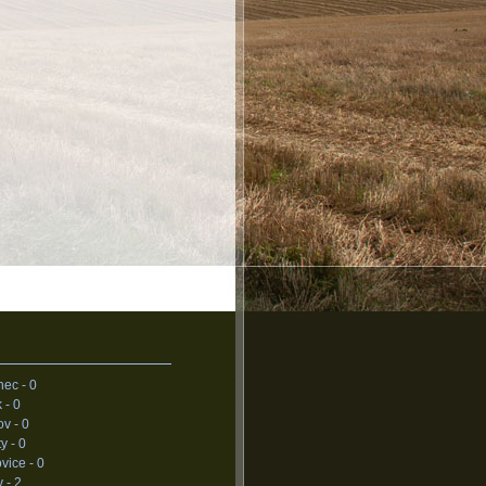
nec -
0
 -
0
ov -
0
ty -
0
vice -
0
v -
2